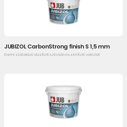
JUBIZOL CarbonStrong finish S 1,5 mm
Elemi szálakkal dúsított sziloxános simított vakolat