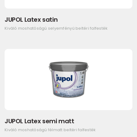
JUPOL Latex satin
Kiváló moshatóságú selyemfényű beltéri falfesték
JUPOL Latex semi matt
Kiváló moshatóságú félmatt beltéri falfesték