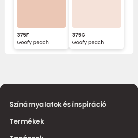
375F
375G
Goofy peach
Goofy peach
Színárnyalatok és inspiráció
Termékek