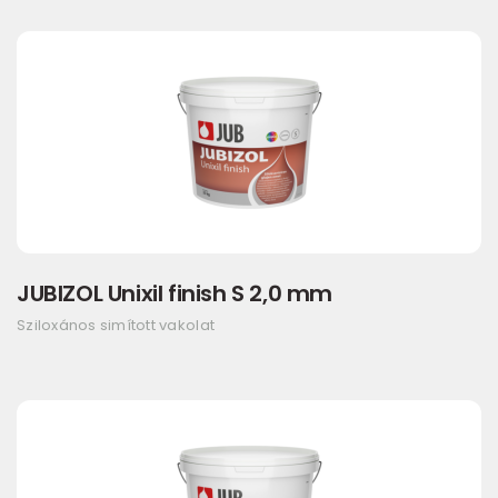
JUBIZOL Unixil finish S 2,0 mm
Sziloxános simított vakolat