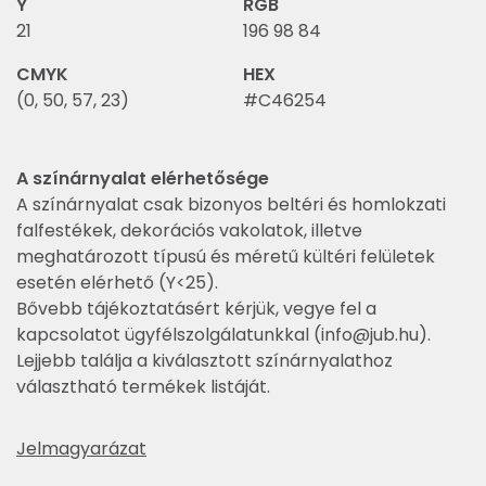
Y
RGB
21
196 98 84
CMYK
HEX
(0, 50, 57, 23)
#C46254
A színárnyalat elérhetősége
A színárnyalat csak bizonyos beltéri és homlokzati
falfestékek, dekorációs vakolatok, illetve
meghatározott típusú és méretű kültéri felületek
esetén elérhető (Y<25).
Bővebb tájékoztatásért kérjük, vegye fel a
kapcsolatot ügyfélszolgálatunkkal (
info@jub.hu
).
Lejjebb találja a kiválasztott színárnyalathoz
választható termékek listáját.
Jelmagyarázat