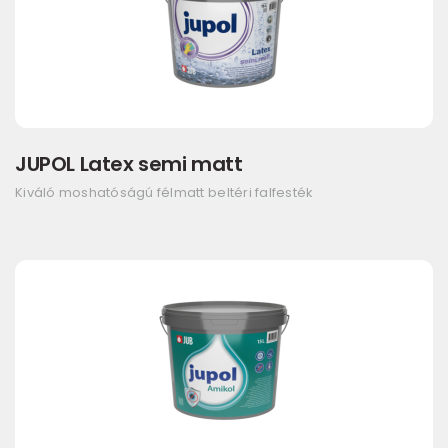
JUPOL Latex semi matt
Kiváló moshatóságú félmatt beltéri falfesték