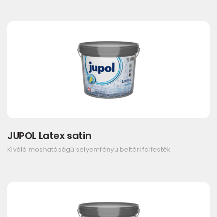
JUPOL Latex satin
Kiváló moshatóságú selyemfényű beltéri falfesték