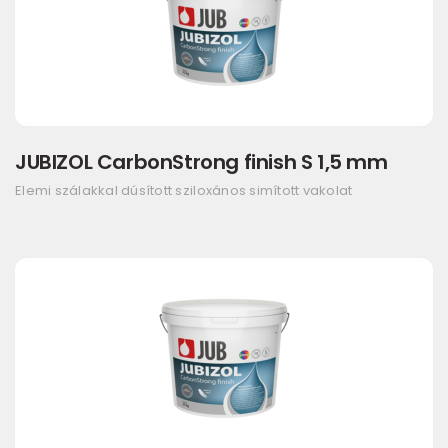
JUBIZOL CarbonStrong finish S 1,5 mm
Elemi szálakkal dúsított sziloxános simított vakolat