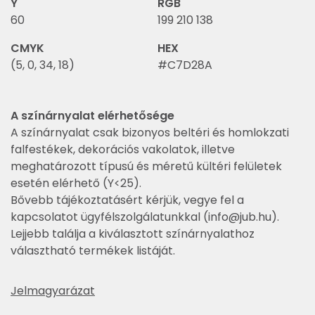
Y
RGB
60
199 210 138
CMYK
HEX
(5, 0, 34, 18)
#C7D28A
A színárnyalat elérhetősége
A színárnyalat csak bizonyos beltéri és homlokzati
falfestékek, dekorációs vakolatok, illetve
meghatározott típusú és méretű kültéri felületek
esetén elérhető (Y<25).
Bővebb tájékoztatásért kérjük, vegye fel a
kapcsolatot ügyfélszolgálatunkkal (
info@jub.hu
).
Lejjebb találja a kiválasztott színárnyalathoz
választható termékek listáját.
Jelmagyarázat