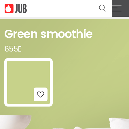
Green smoothie
655E
Add to Wishlist