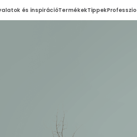
yalatok és inspiráció
Termékek
Tippek
Professzi