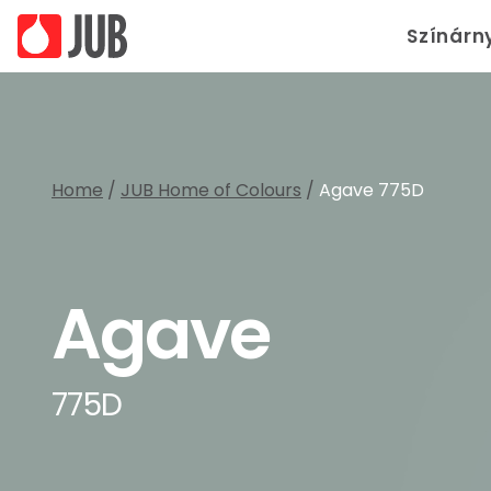
Színárn
Home
/
JUB Home of Colours
/
Agave 775D
Agave
775D