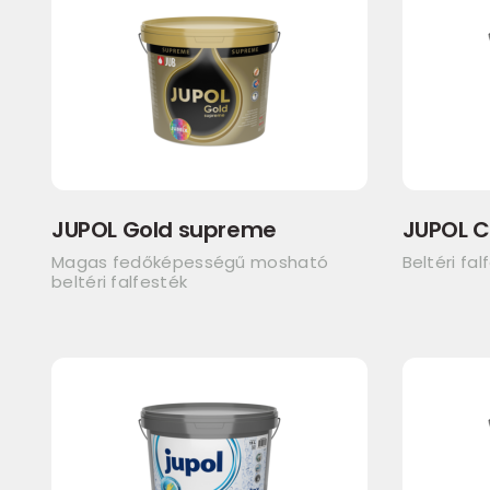
JUPOL Gold supreme
JUPOL C
Magas fedőképességű mosható
Beltéri fal
beltéri falfesték