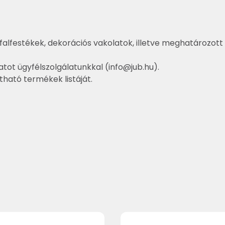
falfestékek, dekorációs vakolatok, illetve meghatározott 
atot ügyfélszolgálatunkkal (
info@jub.hu
).
ztható termékek listáját.