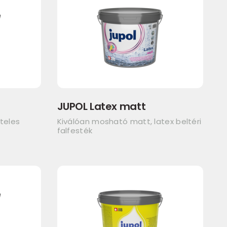
JUPOL Latex matt
teles
Kiválóan mosható matt, latex beltéri
k
falfesték