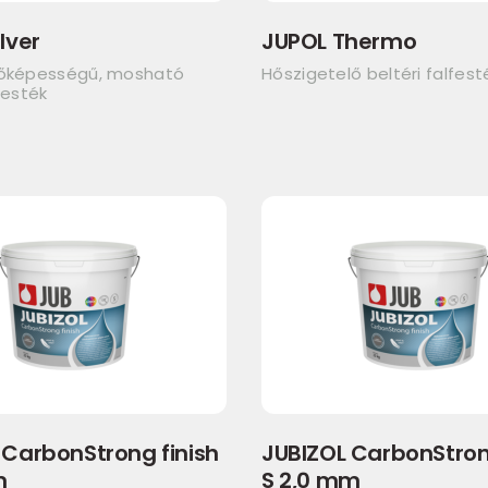
lver
JUPOL Thermo
dőképességű, mosható
Hőszigetelő beltéri falfest
festék
 CarbonStrong finish
JUBIZOL CarbonStron
m
S 2,0 mm