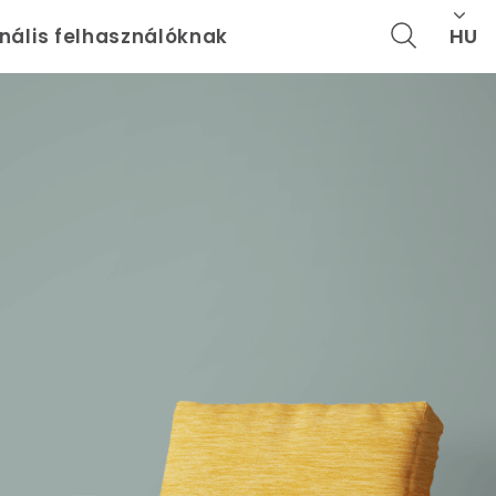
HU
onális felhasználóknak