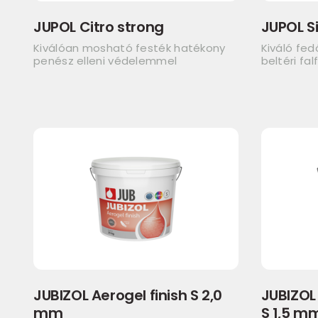
JUPOL Citro strong
JUPOL Si
Kiválóan mosható festék hatékony
Kiváló fe
penész elleni védelemmel
beltéri fal
JUBIZOL Aerogel finish S 2,0
JUBIZOL
mm
S 1,5 m