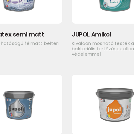
atex semi matt
JUPOL Amikol
shatóságú félmatt beltéri
Kiválóan mosható festék 
bakteriális fertőzések elle
védelemmel