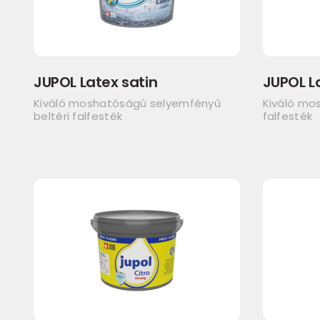
JUPOL Latex satin
JUPOL L
Kiváló moshatóságú selyemfényű
Kiváló mo
beltéri falfesték
falfesték