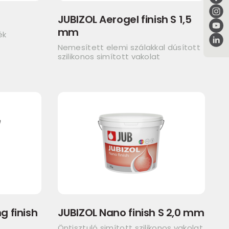
JUBIZOL Aerogel finish S 1,5
mm
ék
Nemesített elemi szálakkal dúsított
szilikonos simított vakolat
g finish
JUBIZOL Nano finish S 2,0 mm
Öntisztuló simított szilikonos vakolat