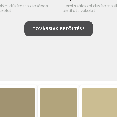
akkal dúsított sziloxános
Elemi szálakkal dúsított sz
akolat
simított vakolat
TOVÁBBIAK BETÖLTÉSE