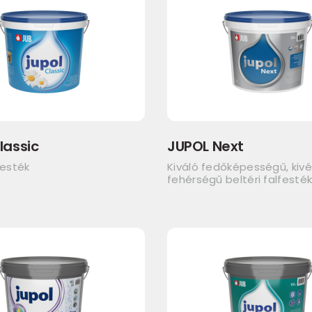
lassic
JUPOL Next
festék
Kiváló fedőképességű, kivé
fehérségű beltéri falfesté