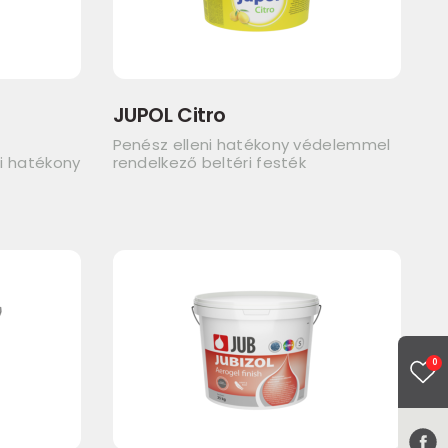
JUPOL Citro
a
Penész elleni hatékony védelemmel
ni hatékony
rendelkező beltéri festék
0