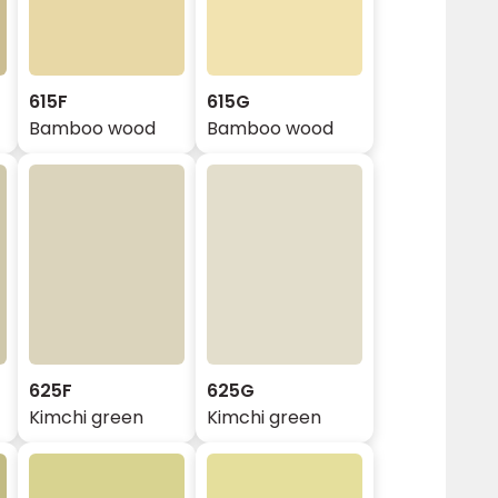
615F
615G
Bamboo wood
Bamboo wood
625F
625G
Kimchi green
Kimchi green