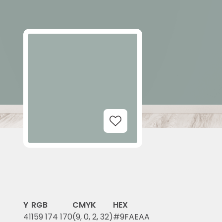
Add to Wishlist
Y
RGB
CMYK
HEX
41
159 174 170
(9, 0, 2, 32)
#9FAEAA