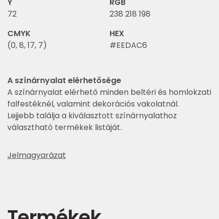
Y
RGB
72
238 218 198
CMYK
HEX
(0, 8, 17, 7)
#EEDAC6
A színárnyalat elérhetősége
A színárnyalat elérhető minden beltéri és homlokzati
falfestéknél, valamint dekorációs vakolatnál.
Lejjebb találja a kiválasztott színárnyalathoz
választható termékek listáját.
Jelmagyarázat
Termékek