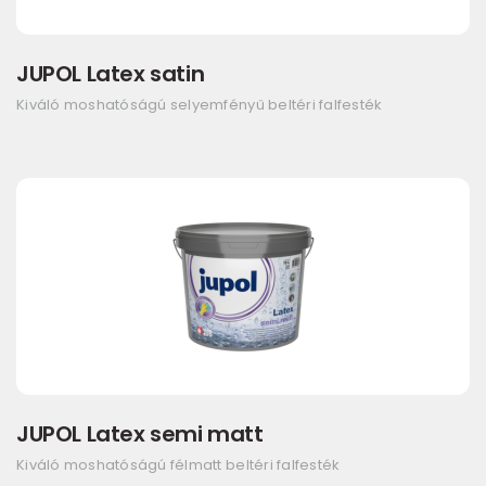
JUPOL Latex satin
Kiváló moshatóságú selyemfényű beltéri falfesték
JUPOL Latex semi matt
Kiváló moshatóságú félmatt beltéri falfesték