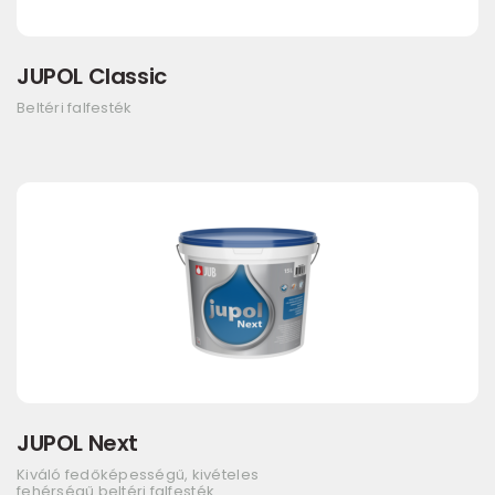
JUPOL Classic
Beltéri falfesték
JUPOL Next
Kiváló fedőképességű, kivételes
fehérségű beltéri falfesték