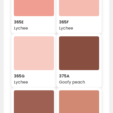
365E
365F
Lychee
Lychee
365G
375A
Lychee
Goofy peach