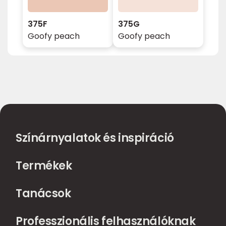
375F
375G
Goofy peach
Goofy peach
Színárnyalatok és inspiráció
Termékek
Tanácsok
Professzionális felhasználóknak