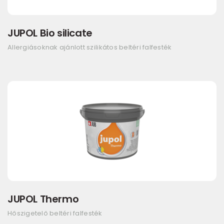
JUPOL Bio silicate
Allergiásoknak ajánlott szilikátos beltéri falfesték
JUPOL Thermo
Hőszigetelő beltéri falfesték