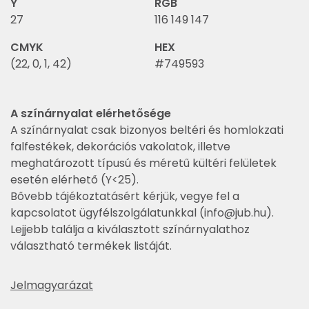
Y
RGB
27
116 149 147
CMYK
HEX
(22, 0, 1, 42)
#749593
A színárnyalat elérhetősége
A színárnyalat csak bizonyos beltéri és homlokzati
falfestékek, dekorációs vakolatok, illetve
meghatározott típusú és méretű kültéri felületek
esetén elérhető (Y<25).
Bővebb tájékoztatásért kérjük, vegye fel a
kapcsolatot ügyfélszolgálatunkkal (
info@jub.hu
).
Lejjebb találja a kiválasztott színárnyalathoz
választható termékek listáját.
Jelmagyarázat