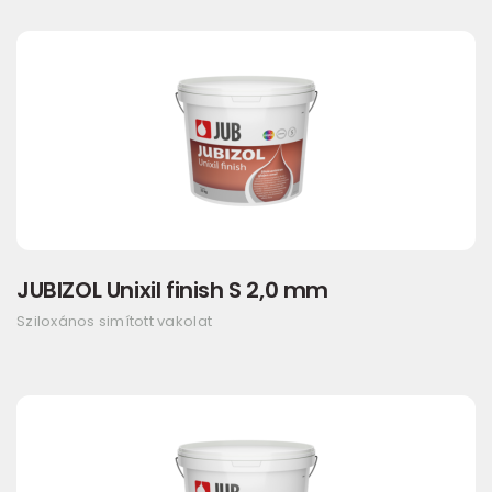
JUBIZOL Unixil finish S 2,0 mm
Sziloxános simított vakolat