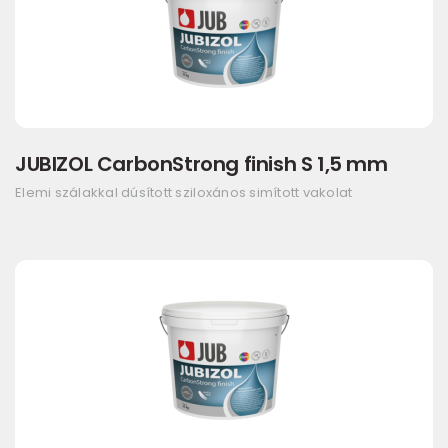
JUBIZOL CarbonStrong finish S 1,5 mm
Elemi szálakkal dúsított sziloxános simított vakolat