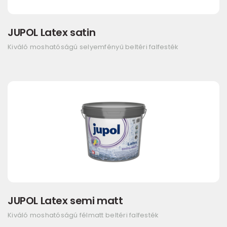
JUPOL Latex satin
Kiváló moshatóságú selyemfényű beltéri falfesték
JUPOL Latex semi matt
Kiváló moshatóságú félmatt beltéri falfesték