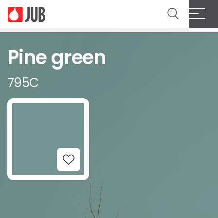
Pine green
795C
Add to Wishlist