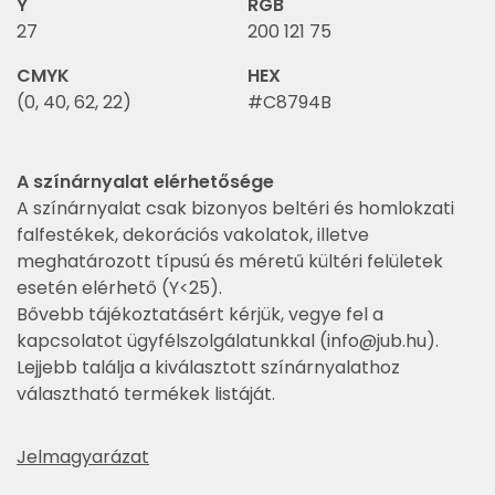
Y
RGB
27
200 121 75
CMYK
HEX
(0, 40, 62, 22)
#C8794B
A színárnyalat elérhetősége
A színárnyalat csak bizonyos beltéri és homlokzati
falfestékek, dekorációs vakolatok, illetve
meghatározott típusú és méretű kültéri felületek
esetén elérhető (Y<25).
Bővebb tájékoztatásért kérjük, vegye fel a
kapcsolatot ügyfélszolgálatunkkal (
info@jub.hu
).
Lejjebb találja a kiválasztott színárnyalathoz
választható termékek listáját.
Jelmagyarázat