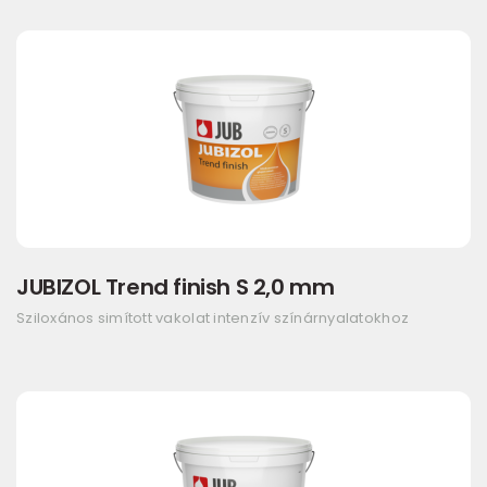
JUBIZOL Trend finish S 2,0 mm
Sziloxános simított vakolat intenzív színárnyalatokhoz