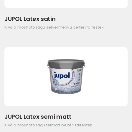
JUPOL Latex satin
Kiváló moshatóságú selyemfényű beltéri falfesték
JUPOL Latex semi matt
Kiváló moshatóságú félmatt beltéri falfesték