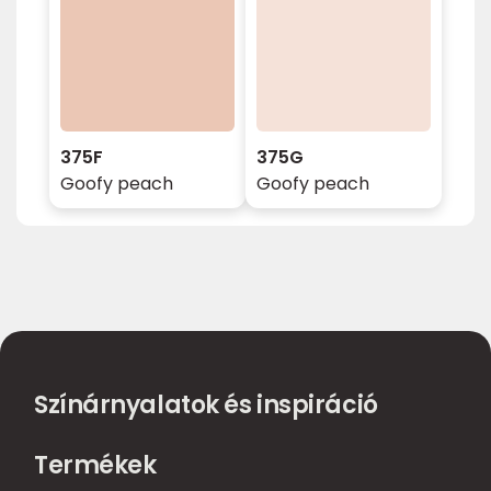
375F
375G
Goofy peach
Goofy peach
Színárnyalatok és inspiráció
Termékek