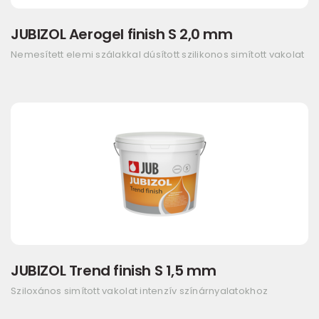
JUBIZOL Aerogel finish S 2,0 mm
Nemesített elemi szálakkal dúsított szilikonos simított vakolat
JUBIZOL Trend finish S 1,5 mm
Sziloxános simított vakolat intenzív színárnyalatokhoz