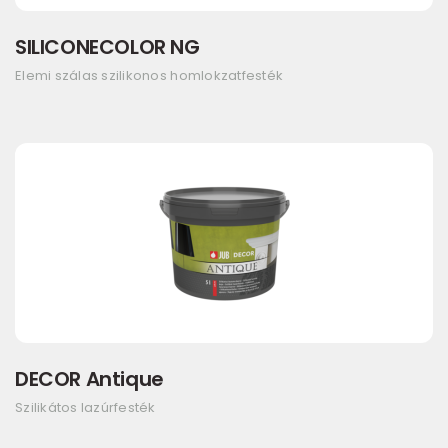
SILICONECOLOR NG
Elemi szálas szilikonos homlokzatfesték
DECOR Antique
Szilikátos lazúrfesték