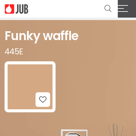
Funky waffle
445E
Add to Wishlist