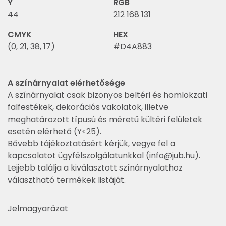
Y
RGB
44
212 168 131
CMYK
HEX
(0, 21, 38, 17)
#D4A883
A színárnyalat elérhetősége
A színárnyalat csak bizonyos beltéri és homlokzati
falfestékek, dekorációs vakolatok, illetve
meghatározott típusú és méretű kültéri felületek
esetén elérhető (Y<25).
Bővebb tájékoztatásért kérjük, vegye fel a
kapcsolatot ügyfélszolgálatunkkal (
info@jub.hu
).
Lejjebb találja a kiválasztott színárnyalathoz
választható termékek listáját.
Jelmagyarázat