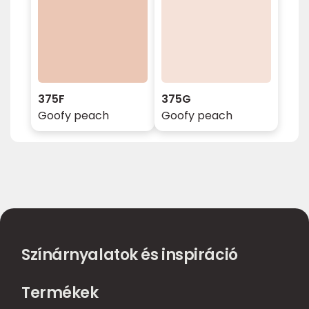
375F
375G
Goofy peach
Goofy peach
Színárnyalatok és inspiráció
Termékek