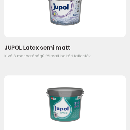
JUPOL Latex semi matt
Kiváló moshatóságú félmatt beltéri falfesték