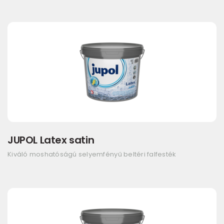
JUPOL Latex satin
Kiváló moshatóságú selyemfényű beltéri falfesték