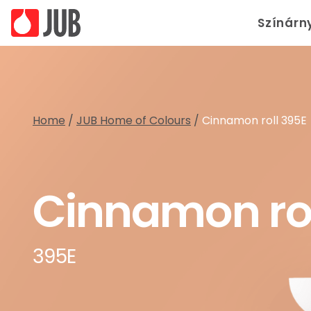
Színárn
Home
/
JUB Home of Colours
/
Cinnamon roll 395E
Cinnamon rol
395E