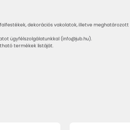
falfestékek, dekorációs vakolatok, illetve meghatározott 
atot ügyfélszolgálatunkkal (
info@jub.hu
).
ztható termékek listáját.