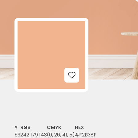
Add to Wishlist
Y
RGB
CMYK
HEX
53
242 179 143
(0, 26, 41, 5)
#F2B38F