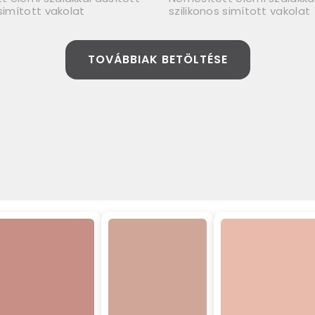
 simított vakolat
szilikonos simított vakolat
TOVÁBBIAK BETÖLTÉSE