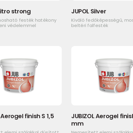
itro strong
JUPOL Silver
mosható festék hatékony
Kiváló fedőképességű, mo
leni védelemmel
beltéri falfesték
Aerogel finish S 1,5
JUBIZOL Aerogel finis
mm
 elemi szálakkal dúsított
Nemesített elemi szálakkal