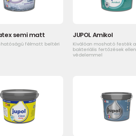
atex semi matt
JUPOL Amikol
shatóságú félmatt beltéri
Kiválóan mosható festék 
bakteriális fertőzések elle
védelemmel