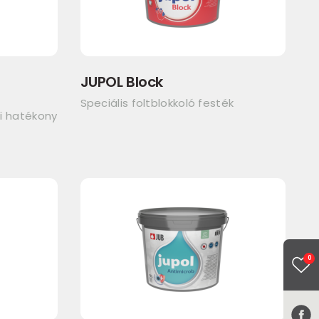
JUPOL Block
a
Speciális foltblokkoló festék
ni hatékony
0