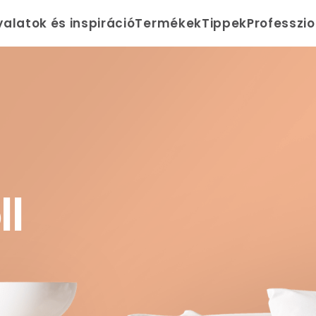
yalatok és inspiráció
Termékek
Tippek
Professzi
l