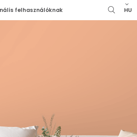
HU
onális felhasználóknak