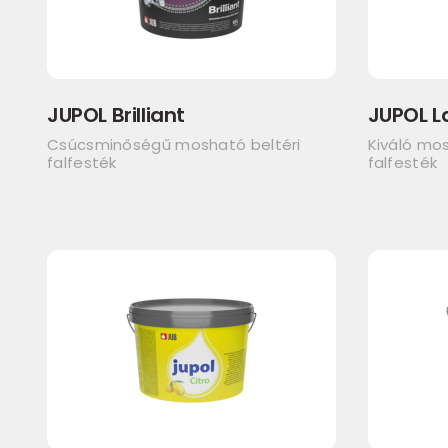
JUPOL Brilliant
JUPOL L
Csúcsminőségű mosható beltéri
Kiváló mo
falfesték
falfesték