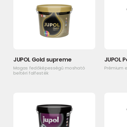
JUPOL Gold supreme
JUPOL P
Magas fedőképességű mosható
Prémium e
beltéri falfesték