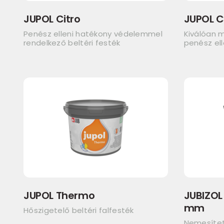
JUPOL Citro
JUPOL C
Penész elleni hatékony védelemmel
Kiválóan 
rendelkező beltéri festék
penész el
JUPOL Thermo
JUBIZOL 
mm
Hőszigetelő beltéri falfesték
Nemesített