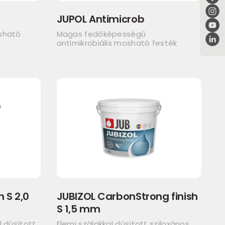
JUPOL Antimicrob
sható
Magas fedőképességű
antimikrobiális mosható festék
h S 2,0
JUBIZOL CarbonStrong finish
S 1,5 mm
 dúsított
Elemi szálakkal dúsított sziloxános