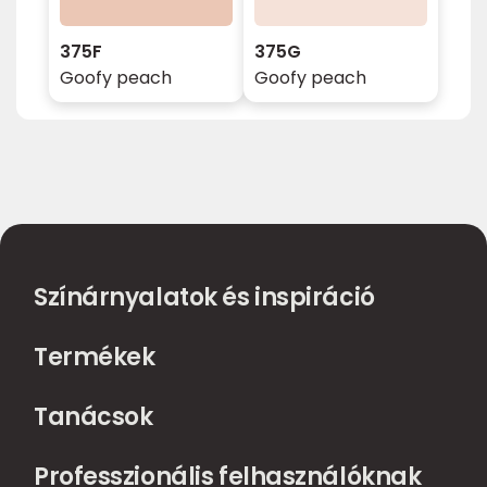
375F
375G
Goofy peach
Goofy peach
Színárnyalatok és inspiráció
Termékek
Tanácsok
Professzionális felhasználóknak