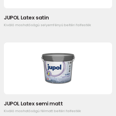
JUPOL Latex satin
Kiváló moshatóságú selyemfényű beltéri falfesték
JUPOL Latex semi matt
Kiváló moshatóságú félmatt beltéri falfesték