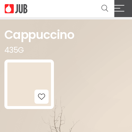
Cappuccino
435G
Add to Wishlist