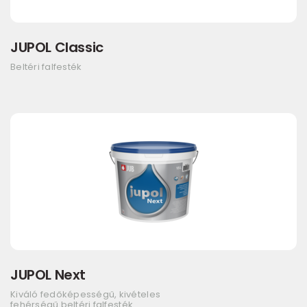
JUPOL Classic
Beltéri falfesték
JUPOL Next
Kiváló fedőképességű, kivételes
fehérségű beltéri falfesték