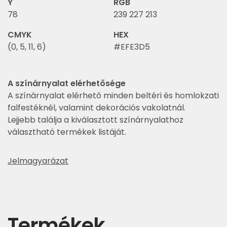
Y
RGB
78
239 227 213
CMYK
HEX
(0, 5, 11, 6)
#EFE3D5
A színárnyalat elérhetősége
A színárnyalat elérhető minden beltéri és homlokzati
falfestéknél, valamint dekorációs vakolatnál.
Lejjebb találja a kiválasztott színárnyalathoz
választható termékek listáját.
Jelmagyarázat
Termékek