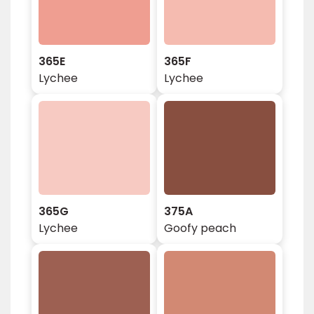
365E
365F
Lychee
Lychee
365G
375A
Lychee
Goofy peach