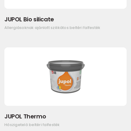
JUPOL Bio silicate
Allergiásoknak ajánlott szilikátos beltéri falfesték
JUPOL Thermo
Hőszigetelő beltéri falfesték