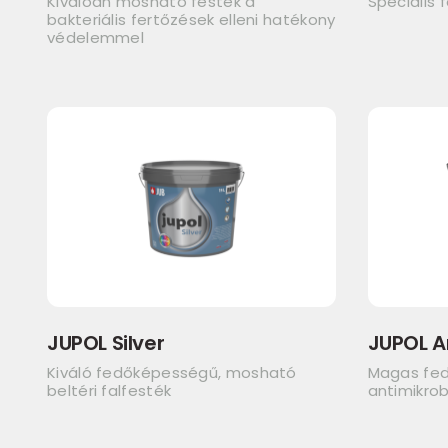
Kiválóan mosható festék a
Speciális 
bakteriális fertőzések elleni hatékony
védelemmel
JUPOL Silver
JUPOL A
Kiváló fedőképességű, mosható
Magas fe
beltéri falfesték
antimikrob