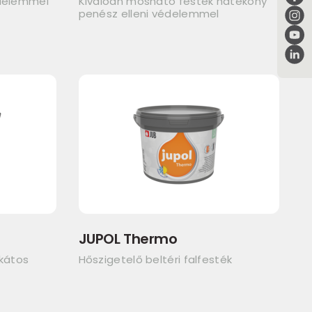
édelemmel
Kiválóan mosható festék hatékony
penész elleni védelemmel
JUPOL Thermo
ikátos
Hőszigetelő beltéri falfesték