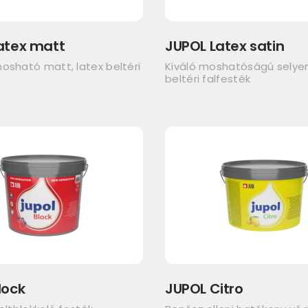
atex matt
JUPOL Latex satin
osható matt, latex beltéri
Kiváló moshatóságú sely
beltéri falfesték
lock
JUPOL Citro