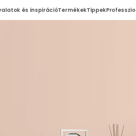
yalatok és inspiráció
Termékek
Tippek
Professzi