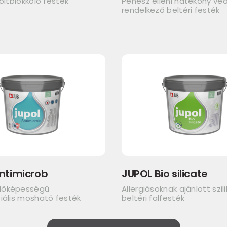
foltblokkoló festék
Penész elleni hatékony v
rendelkező beltéri festék
ntimicrob
JUPOL Bio silicate
dőképességű
Allergiásoknak ajánlott szil
iális mosható festék
beltéri falfesték