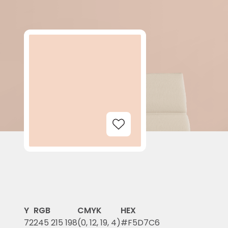
Add to Wishlist
Y
RGB
CMYK
HEX
72
245 215 198
(0, 12, 19, 4)
#F5D7C6