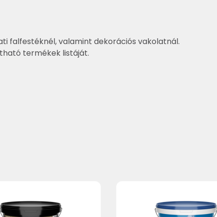
ti falfestéknél, valamint dekorációs vakolatnál.
ztható termékek listáját.