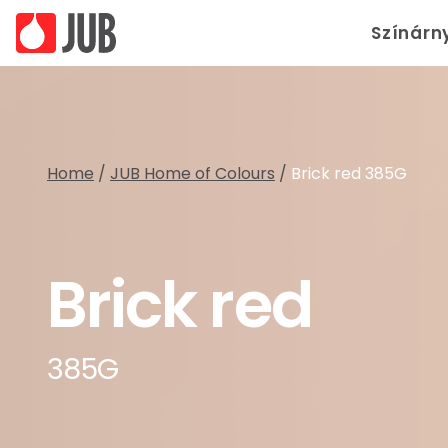
Színárn
Home
/
JUB Home of Colours
/
Brick red 385G
Brick red
385G