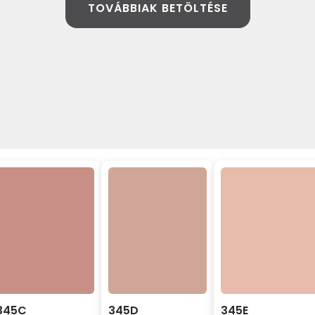
TOVÁBBIAK BETÖLTÉSE
345C
345D
345E