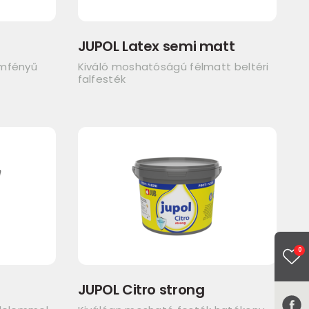
JUPOL Latex semi matt
emfényű
Kiváló moshatóságú félmatt beltéri
falfesték
0
JUPOL Citro strong