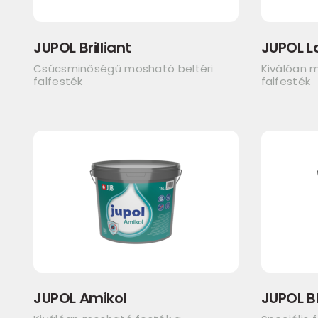
JUPOL Brilliant
JUPOL L
Csúcsminőségű mosható beltéri
Kiválóan m
falfesték
falfesték
JUPOL Amikol
JUPOL B