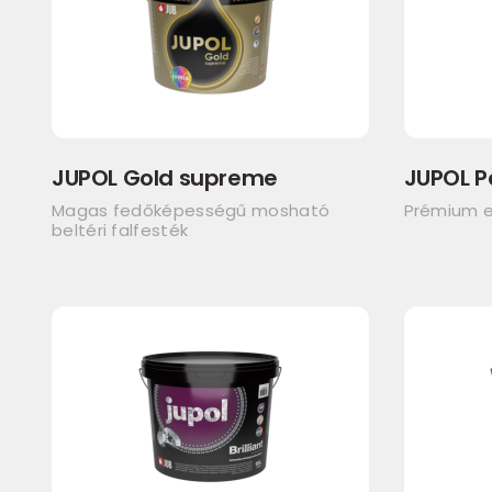
JUPOL Gold supreme
JUPOL P
Magas fedőképességű mosható
Prémium e
beltéri falfesték