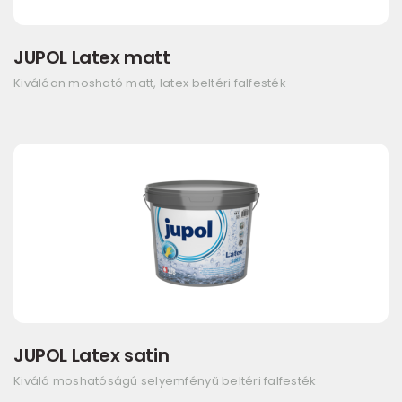
JUPOL Latex matt
Kiválóan mosható matt, latex beltéri falfesték
JUPOL Latex satin
Kiváló moshatóságú selyemfényű beltéri falfesték