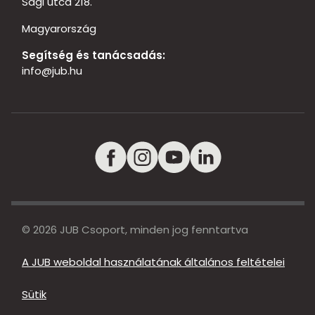
Sági utca 218.
Magyarország
Segítség és tanácsadás:
info@jub.hu
© 2026 JUB Csoport, minden jog fenntartva
A JUB weboldal használatának általános feltételei
Sütik