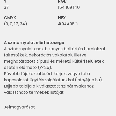
Y
RGB
37
154 169 140
CMYK
HEX
(9, 0, 17, 34)
#9AA98C
A színárnyalat elérhetősége
A színárnyalat csak bizonyos beltéri és homlokzati
falfestékek, dekorációs vakolatok, illetve
meghatározott típusú és méretű kültéri felületek
esetén elérhető (Y<25).
Bővebb tájékoztatásért kérjük, vegye fel a
kapcsolatot ügyfélszolgálatunkkal (
info@jub.hu
).
Lejjebb találja a kiválasztott színárnyalathoz
választható termékek listáját.
Jelmagyarázat