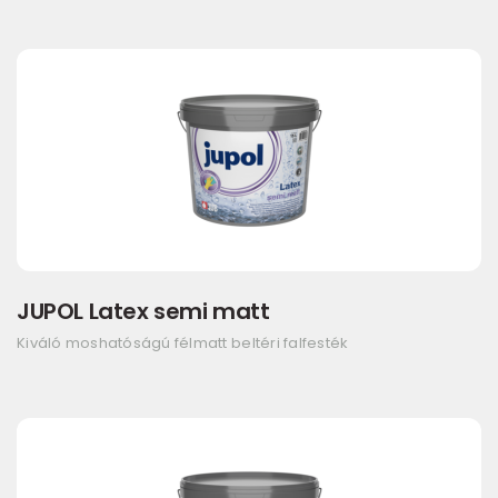
JUPOL Latex semi matt
Kiváló moshatóságú félmatt beltéri falfesték