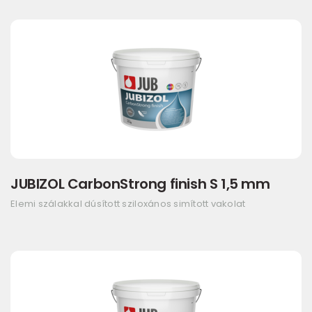
JUBIZOL CarbonStrong finish S 1,5 mm
Elemi szálakkal dúsított sziloxános simított vakolat