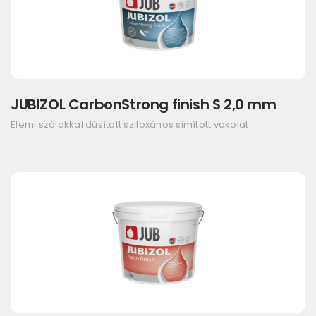
JUBIZOL CarbonStrong finish S 2,0 mm
Elemi szálakkal dúsított sziloxános simított vakolat