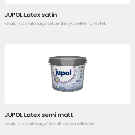
JUPOL Latex satin
Kiváló moshatóságú selyemfényű beltéri falfesték
JUPOL Latex semi matt
Kiváló moshatóságú félmatt beltéri falfesték