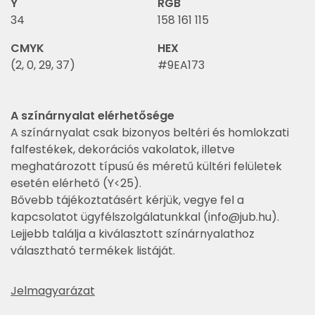
Y
RGB
34
158 161 115
CMYK
HEX
(2, 0, 29, 37)
#9EA173
A színárnyalat elérhetősége
A színárnyalat csak bizonyos beltéri és homlokzati
falfestékek, dekorációs vakolatok, illetve
meghatározott típusú és méretű kültéri felületek
esetén elérhető (Y<25).
Bővebb tájékoztatásért kérjük, vegye fel a
kapcsolatot ügyfélszolgálatunkkal (
info@jub.hu
).
Lejjebb találja a kiválasztott színárnyalathoz
választható termékek listáját.
Jelmagyarázat