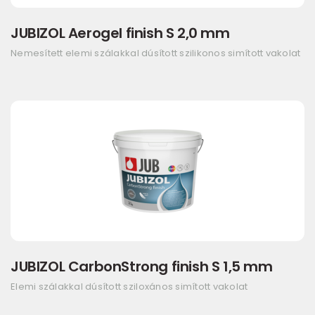
JUBIZOL Aerogel finish S 2,0 mm
Nemesített elemi szálakkal dúsított szilikonos simított vakolat
JUBIZOL CarbonStrong finish S 1,5 mm
Elemi szálakkal dúsított sziloxános simított vakolat