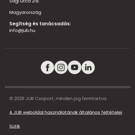
Sági utca 218.
Magyarország
Segítség és tanácsadás:
info@jub.hu
© 2026 JUB Csoport, minden jog fenntartva
A JUB weboldal használatának általános feltételei
Sütik