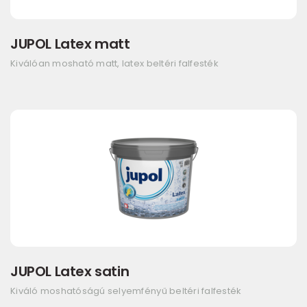
JUPOL Latex matt
Kiválóan mosható matt, latex beltéri falfesték
JUPOL Latex satin
Kiváló moshatóságú selyemfényű beltéri falfesték