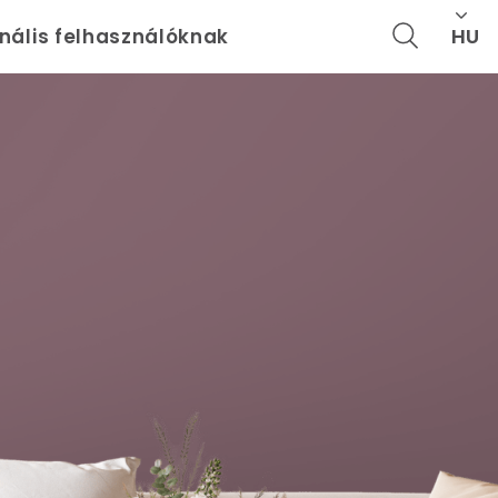
HU
onális felhasználóknak