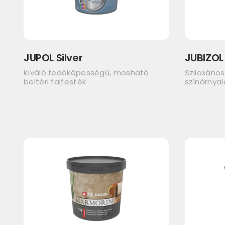
JUPOL Silver
JUBIZOL 
Kiváló fedőképességű, mosható
Sziloxános
beltéri falfesték
színárnya