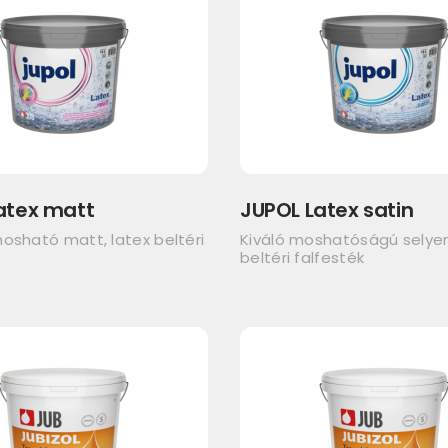
atex matt
JUPOL Latex satin
osható matt, latex beltéri
Kiváló moshatóságú sely
beltéri falfesték