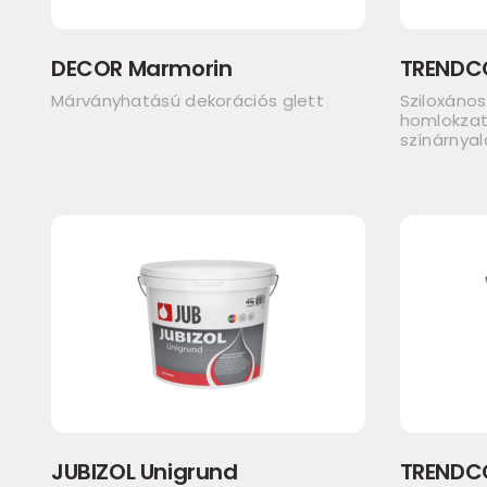
DECOR Marmorin
TRENDC
Márványhatású dekorációs glett
Sziloxános
homlokzat
színárnya
JUBIZOL Unigrund
TRENDC