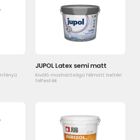
JUPOL Latex semi matt
emfényű
Kiváló moshatóságú félmatt beltéri
falfesték