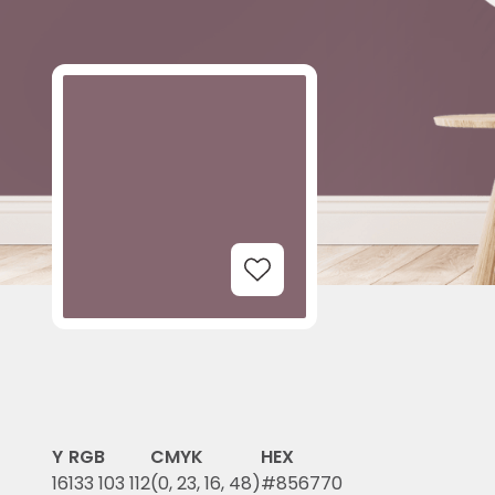
Add to Wishlist
Y
RGB
CMYK
HEX
16
133 103 112
(0, 23, 16, 48)
#856770