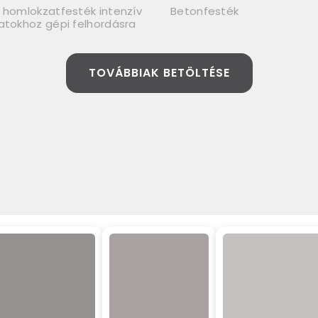
 homlokzatfesték intenzív
Betonfesték
atokhoz gépi felhordásra
TOVÁBBIAK BETÖLTÉSE