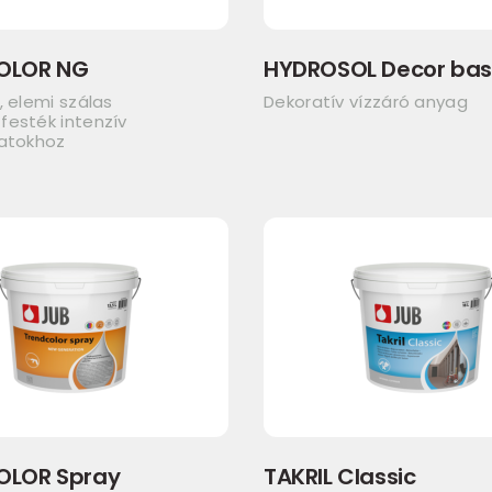
OLOR NG
HYDROSOL Decor ba
, elemi szálas
Dekoratív vízzáró anyag
festék intenzív
latokhoz
OLOR Spray
TAKRIL Classic