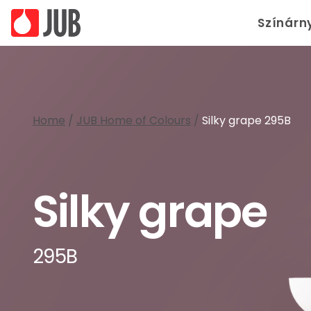
Színárn
Home
/
JUB Home of Colours
/
Silky grape 295B
Silky grape
295B