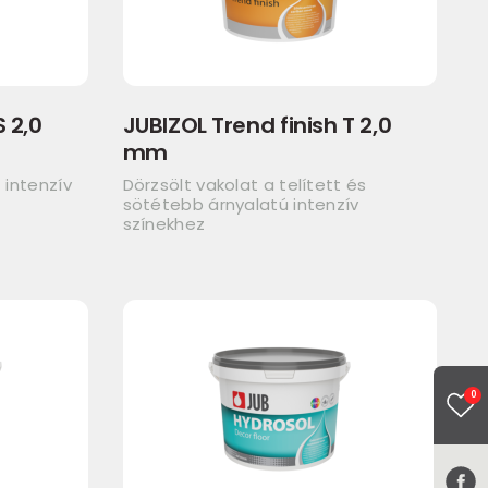
S 2,0
JUBIZOL Trend finish T 2,0
mm
 intenzív
Dörzsölt vakolat a telített és
sötétebb árnyalatú intenzív
színekhez
0