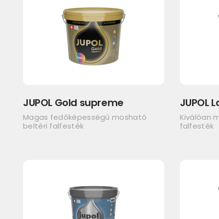
JUPOL Gold supreme
JUPOL L
Magas fedőképességű mosható
Kiválóan m
beltéri falfesték
falfesték