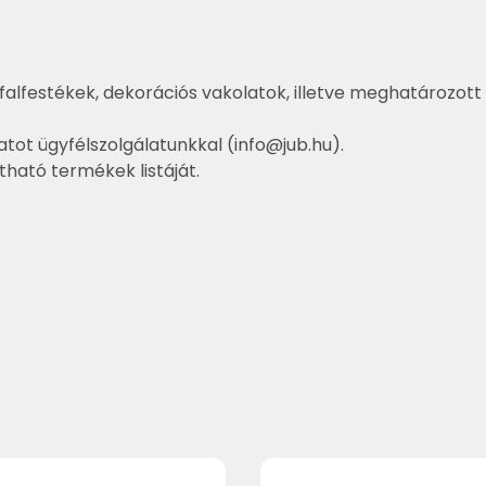
falfestékek, dekorációs vakolatok, illetve meghatározott 
atot ügyfélszolgálatunkkal (
info@jub.hu
).
ztható termékek listáját.