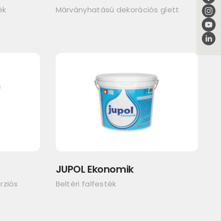
ék
Márványhatású dekorációs glett
JUPOL Ekonomik
rziós
Beltéri falfesték