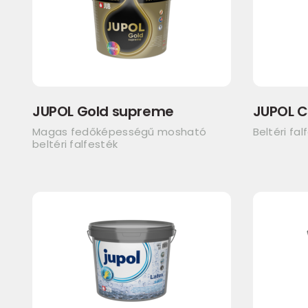
JUPOL Gold supreme
JUPOL C
Magas fedőképességű mosható
Beltéri fal
beltéri falfesték