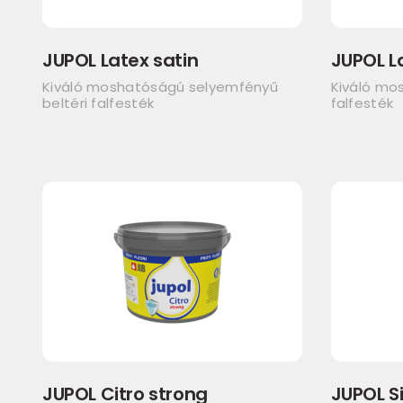
JUPOL Latex satin
JUPOL L
Kiváló moshatóságú selyemfényű
Kiváló mo
beltéri falfesték
falfesték
JUPOL Citro strong
JUPOL Si