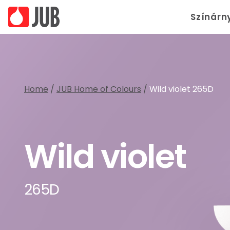
Színárn
Home
/
JUB Home of Colours
/
Wild violet 265D
Wild violet
265D