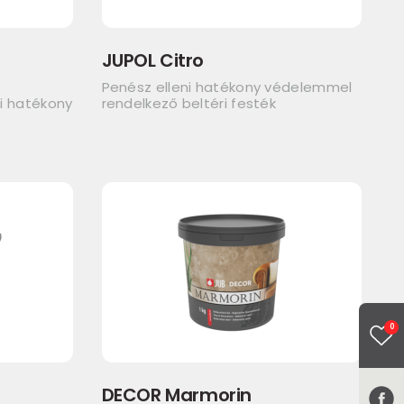
JUPOL Citro
a
Penész elleni hatékony védelemmel
ni hatékony
rendelkező beltéri festék
0
DECOR Marmorin