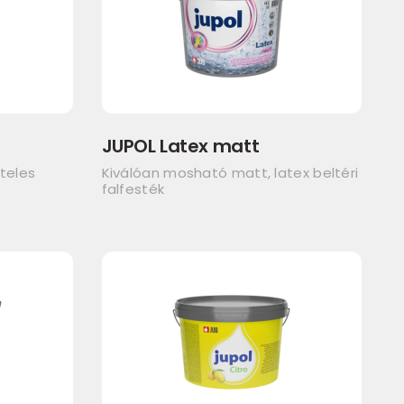
JUPOL Latex matt
teles
Kiválóan mosható matt, latex beltéri
k
falfesték