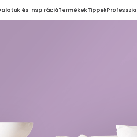
yalatok és inspiráció
Termékek
Tippek
Professzi