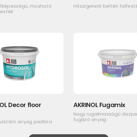
dőképességű, mosható
Hőszigetelő beltéri falfest
festék
L Decor floor
AKRINOL Fugamix
Nagy rugalmasságú diszpe
fugázó anyag
 vízzáró anyag padlóra