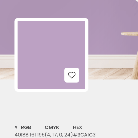
Add to Wishlist
Y
RGB
CMYK
HEX
40
188 161 195
(4, 17, 0, 24)
#BCA1C3