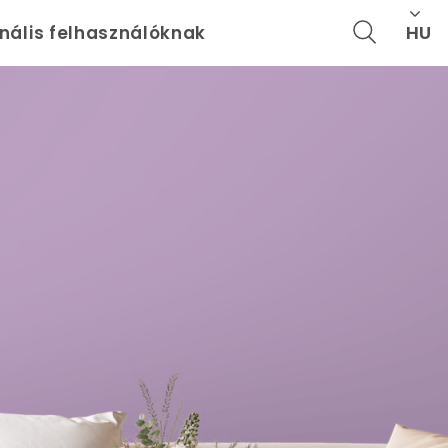
HU
onális felhasználóknak