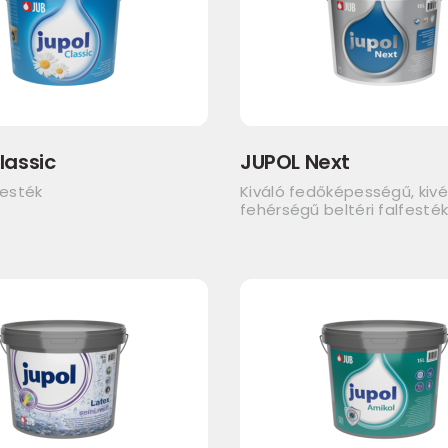
lassic
JUPOL Next
festék
Kiváló fedőképességű, kivé
fehérségű beltéri falfesté