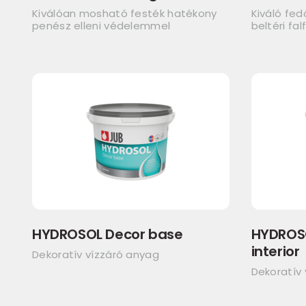
Kiválóan mosható festék hatékony
Kiváló fe
penész elleni védelemmel
beltéri fal
HYDROSOL Decor base
HYDROSO
interior
Dekoratív vízzáró anyag
Dekoratív