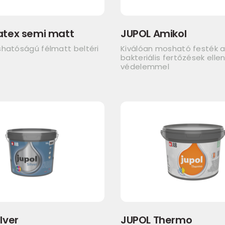
atex semi matt
JUPOL Amikol
shatóságú félmatt beltéri
Kiválóan mosható festék 
bakteriális fertőzések elle
védelemmel
lver
JUPOL Thermo