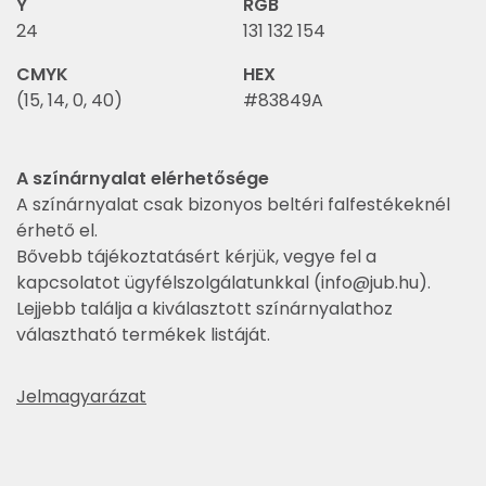
Y
RGB
24
131 132 154
CMYK
HEX
(15, 14, 0, 40)
#83849A
A színárnyalat elérhetősége
A színárnyalat csak bizonyos beltéri falfestékeknél
érhető el.
Bővebb tájékoztatásért kérjük, vegye fel a
kapcsolatot ügyfélszolgálatunkkal (
info@jub.hu
).
Lejjebb találja a kiválasztott színárnyalathoz
választható termékek listáját.
Jelmagyarázat