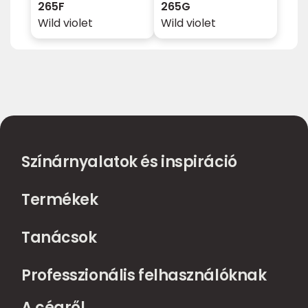
265F
265G
Wild violet
Wild violet
Színárnyalatok és inspiráció
Termékek
Tanácsok
Professzionális felhasználóknak
A cégről