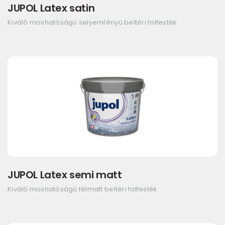
JUPOL Latex satin
Kiváló moshatóságú selyemfényű beltéri falfesték
JUPOL Latex semi matt
Kiváló moshatóságú félmatt beltéri falfesték