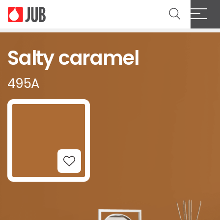
Salty caramel
495A
Add to Wishlist