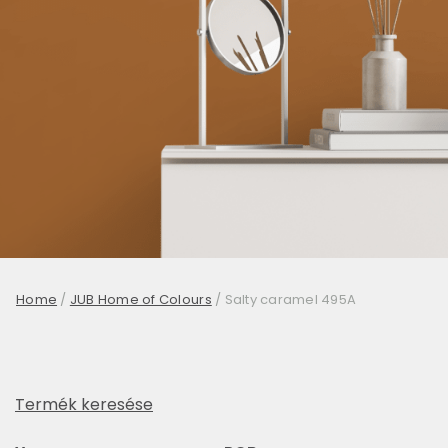
Home
/
JUB Home of Colours
/
Salty caramel 495A
Termék keresése