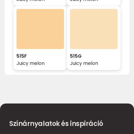
515F
515G
Juicy melon
Juicy melon
Színárnyalatok és inspiráció