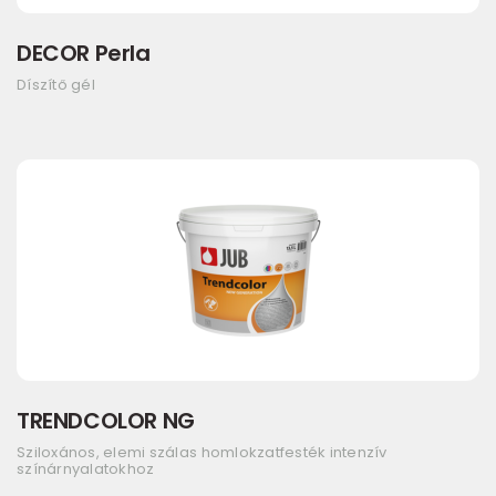
DECOR Perla
Díszítő gél
TRENDCOLOR NG
Sziloxános, elemi szálas homlokzatfesték intenzív
színárnyalatokhoz