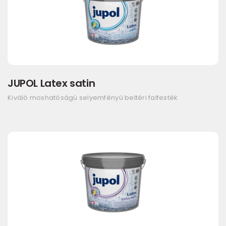
JUPOL Latex satin
Kiváló moshatóságú selyemfényű beltéri falfesték