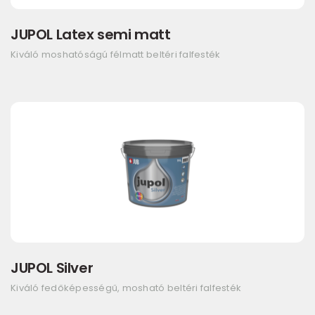
JUPOL Latex semi matt
Kiváló moshatóságú félmatt beltéri falfesték
JUPOL Silver
Kiváló fedőképességű, mosható beltéri falfesték