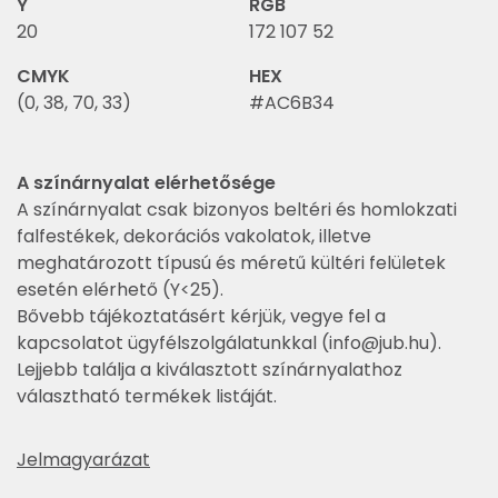
Y
RGB
20
172 107 52
CMYK
HEX
(0, 38, 70, 33)
#AC6B34
A színárnyalat elérhetősége
A színárnyalat csak bizonyos beltéri és homlokzati
falfestékek, dekorációs vakolatok, illetve
meghatározott típusú és méretű kültéri felületek
esetén elérhető (Y<25).
Bővebb tájékoztatásért kérjük, vegye fel a
kapcsolatot ügyfélszolgálatunkkal (
info@jub.hu
).
Lejjebb találja a kiválasztott színárnyalathoz
választható termékek listáját.
Jelmagyarázat