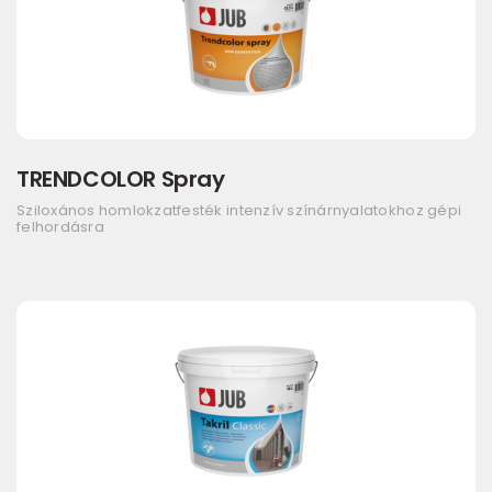
TRENDCOLOR Spray
Sziloxános homlokzatfesték intenzív színárnyalatokhoz gépi
felhordásra