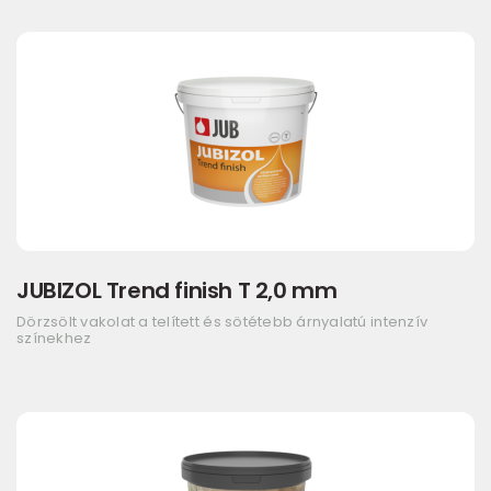
JUBIZOL Trend finish T 2,0 mm
Dörzsölt vakolat a telített és sötétebb árnyalatú intenzív
színekhez