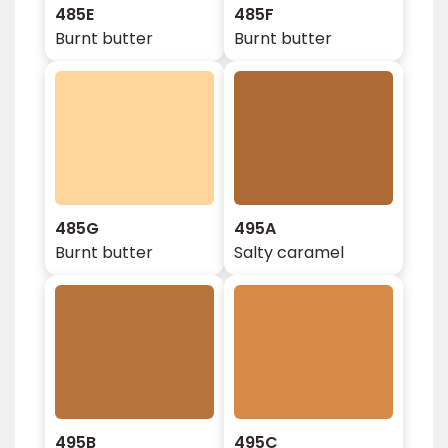
485E
485F
Burnt butter
Burnt butter
485G
495A
Burnt butter
Salty caramel
495B
495C