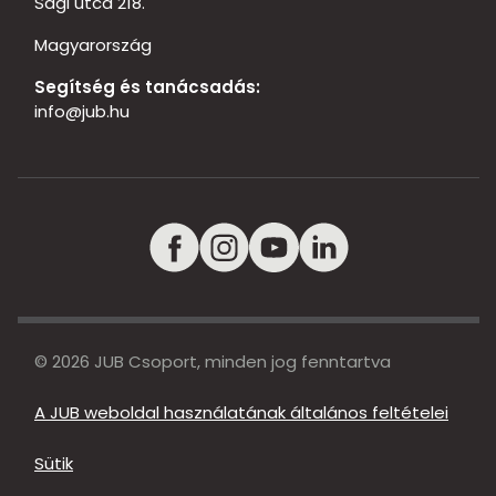
Sági utca 218.
Magyarország
Segítség és tanácsadás:
info@jub.hu
© 2026 JUB Csoport, minden jog fenntartva
A JUB weboldal használatának általános feltételei
Sütik