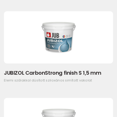
JUBIZOL CarbonStrong finish S 1,5 mm
Elemi szálakkal dúsított sziloxános simított vakolat