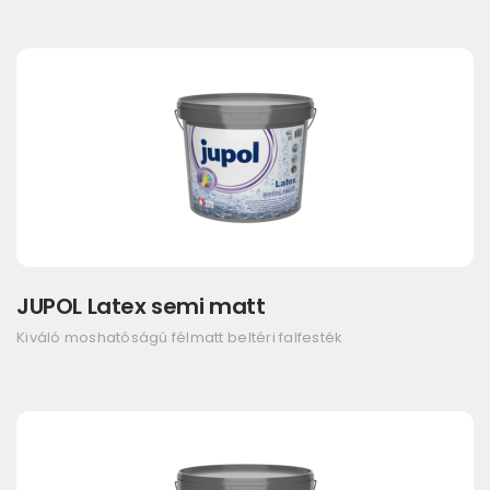
JUPOL Latex semi matt
Kiváló moshatóságú félmatt beltéri falfesték