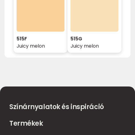
515F
515G
Juicy melon
Juicy melon
Színárnyalatok és inspiráció
Termékek