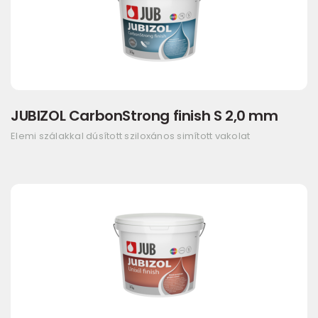
JUBIZOL CarbonStrong finish S 2,0 mm
Elemi szálakkal dúsított sziloxános simított vakolat