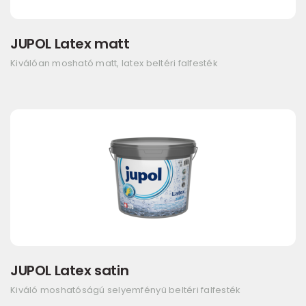
JUPOL Latex matt
Kiválóan mosható matt, latex beltéri falfesték
JUPOL Latex satin
Kiváló moshatóságú selyemfényű beltéri falfesték