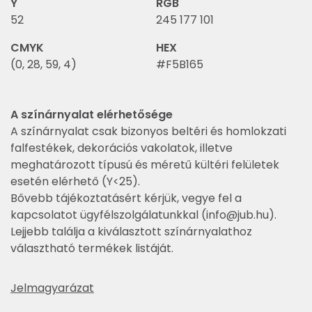
Y
RGB
52
245 177 101
CMYK
HEX
(0, 28, 59, 4)
#F5B165
A színárnyalat elérhetősége
A színárnyalat csak bizonyos beltéri és homlokzati
falfestékek, dekorációs vakolatok, illetve
meghatározott típusú és méretű kültéri felületek
esetén elérhető (Y<25).
Bővebb tájékoztatásért kérjük, vegye fel a
kapcsolatot ügyfélszolgálatunkkal (
info@jub.hu
).
Lejjebb találja a kiválasztott színárnyalathoz
választható termékek listáját.
Jelmagyarázat