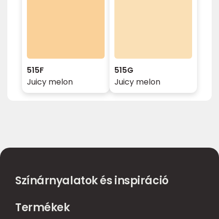
515F
515G
Juicy melon
Juicy melon
Színárnyalatok és inspiráció
Termékek