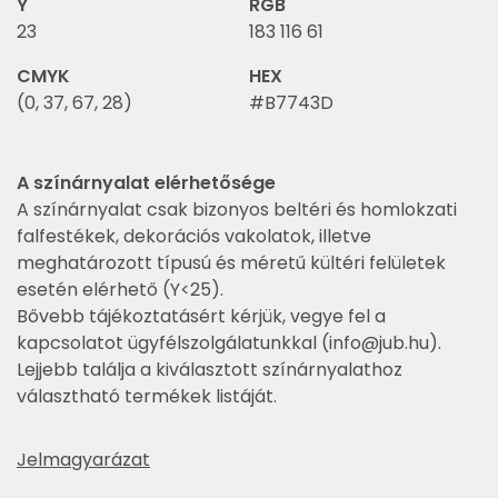
Y
RGB
23
183 116 61
CMYK
HEX
(0, 37, 67, 28)
#B7743D
A színárnyalat elérhetősége
A színárnyalat csak bizonyos beltéri és homlokzati
falfestékek, dekorációs vakolatok, illetve
meghatározott típusú és méretű kültéri felületek
esetén elérhető (Y<25).
Bővebb tájékoztatásért kérjük, vegye fel a
kapcsolatot ügyfélszolgálatunkkal (
info@jub.hu
).
Lejjebb találja a kiválasztott színárnyalathoz
választható termékek listáját.
Jelmagyarázat