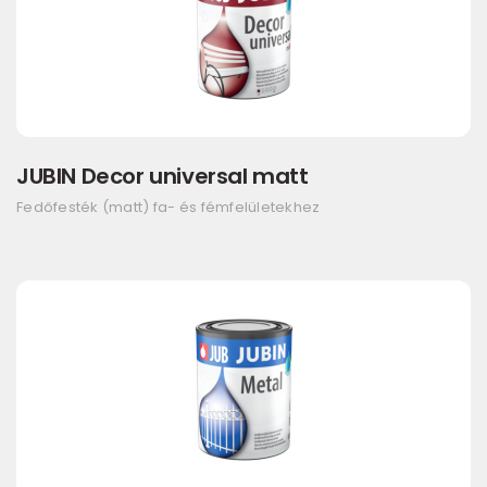
JUBIN Decor universal matt
Fedőfesték (matt) fa- és fémfelületekhez