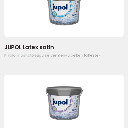
JUPOL Latex satin
Kiváló moshatóságú selyemfényű beltéri falfesték