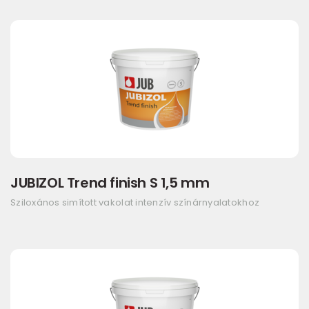
JUBIZOL Trend finish S 1,5 mm
Sziloxános simított vakolat intenzív színárnyalatokhoz