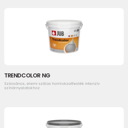
TRENDCOLOR NG
Sziloxános, elemi szálas homlokzatfesték intenzív
színárnyalatokhoz