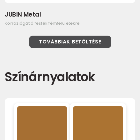
JUBIN Metal
Korróziógátló festék fémfelületekre
TOVÁBBIAK BETÖLTÉSE
Színárnyalatok