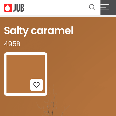
Salty caramel
495B
Add to Wishlist