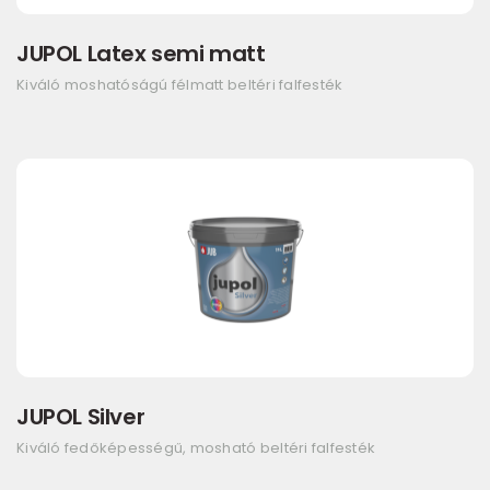
JUPOL Latex semi matt
Kiváló moshatóságú félmatt beltéri falfesték
JUPOL Silver
Kiváló fedőképességű, mosható beltéri falfesték