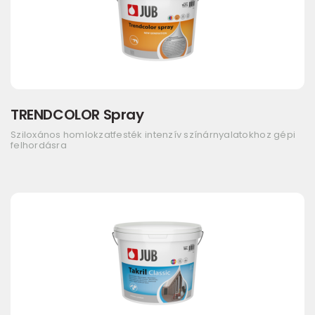
TRENDCOLOR Spray
Sziloxános homlokzatfesték intenzív színárnyalatokhoz gépi
felhordásra