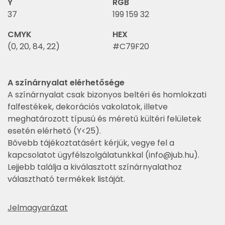
Y
RGB
37
199 159 32
CMYK
HEX
(0, 20, 84, 22)
#C79F20
A színárnyalat elérhetősége
A színárnyalat csak bizonyos beltéri és homlokzati
falfestékek, dekorációs vakolatok, illetve
meghatározott típusú és méretű kültéri felületek
esetén elérhető (Y<25).
Bővebb tájékoztatásért kérjük, vegye fel a
kapcsolatot ügyfélszolgálatunkkal (
info@jub.hu
).
Lejjebb találja a kiválasztott színárnyalathoz
választható termékek listáját.
Jelmagyarázat