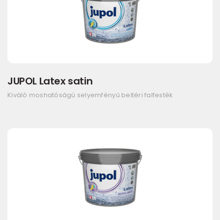
JUPOL Latex satin
Kiváló moshatóságú selyemfényű beltéri falfesték