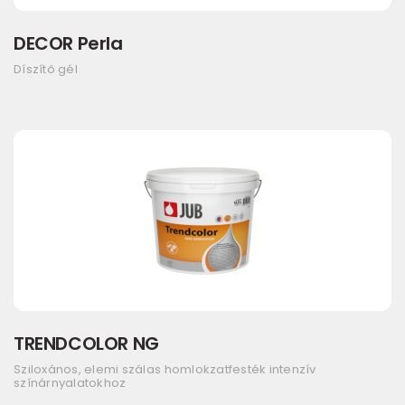
DECOR Perla
Díszítő gél
TRENDCOLOR NG
Sziloxános, elemi szálas homlokzatfesték intenzív
színárnyalatokhoz