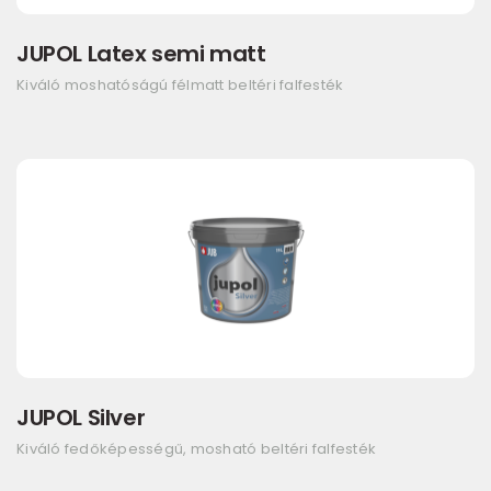
JUPOL Latex semi matt
Kiváló moshatóságú félmatt beltéri falfesték
JUPOL Silver
Kiváló fedőképességű, mosható beltéri falfesték