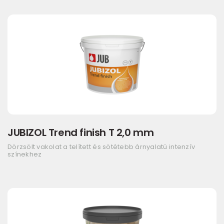
JUBIZOL Trend finish T 2,0 mm
Dörzsölt vakolat a telített és sötétebb árnyalatú intenzív
színekhez