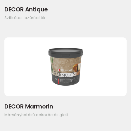
DECOR Antique
Szilikátos lazúrfesték
DECOR Marmorin
Márványhatású dekorációs glett