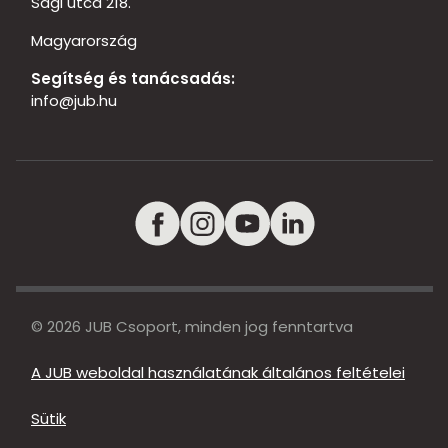
Sági utca 218.
Magyarország
Segítség és tanácsadás:
info@jub.hu
© 2026 JUB Csoport, minden jog fenntartva
A JUB weboldal használatának általános feltételei
Sütik