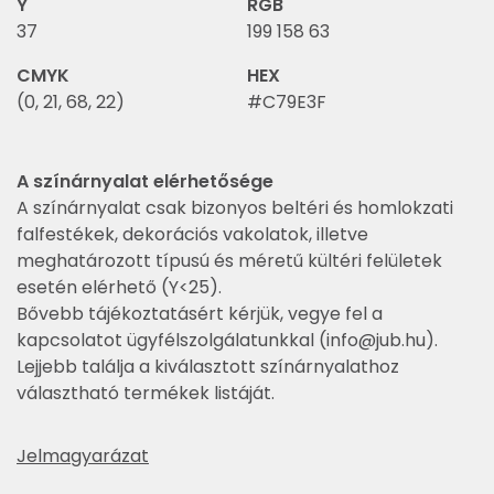
Y
RGB
37
199 158 63
CMYK
HEX
(0, 21, 68, 22)
#C79E3F
A színárnyalat elérhetősége
A színárnyalat csak bizonyos beltéri és homlokzati
falfestékek, dekorációs vakolatok, illetve
meghatározott típusú és méretű kültéri felületek
esetén elérhető (Y<25).
Bővebb tájékoztatásért kérjük, vegye fel a
kapcsolatot ügyfélszolgálatunkkal (
info@jub.hu
).
Lejjebb találja a kiválasztott színárnyalathoz
választható termékek listáját.
Jelmagyarázat