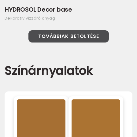
HYDROSOL Decor base
Dekoratív vízzáró anyag
TOVÁBBIAK BETÖLTÉSE
Színárnyalatok