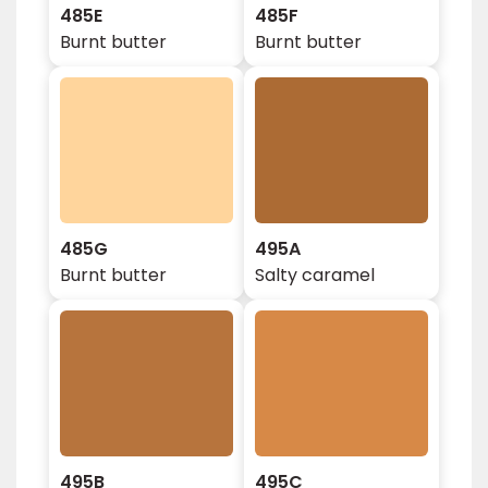
485E
485F
Burnt butter
Burnt butter
485G
495A
Burnt butter
Salty caramel
495B
495C