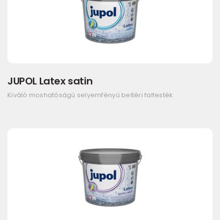
JUPOL Latex satin
Kiváló moshatóságú selyemfényű beltéri falfesték