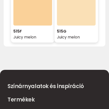
515F
515G
Juicy melon
Juicy melon
Színárnyalatok és inspiráció
Termékek