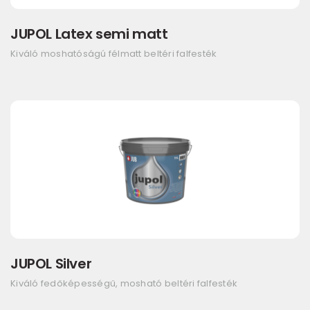
JUPOL Latex semi matt
Kiváló moshatóságú félmatt beltéri falfesték
JUPOL Silver
Kiváló fedőképességű, mosható beltéri falfesték