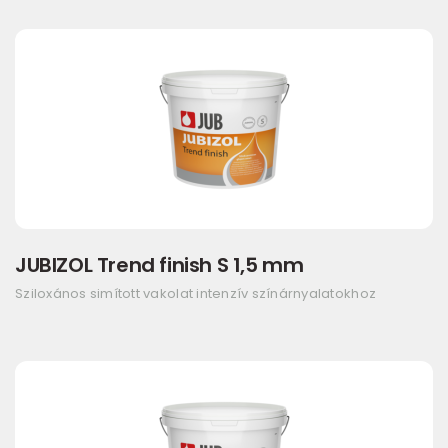
JUBIZOL Trend finish S 1,5 mm
Sziloxános simított vakolat intenzív színárnyalatokhoz