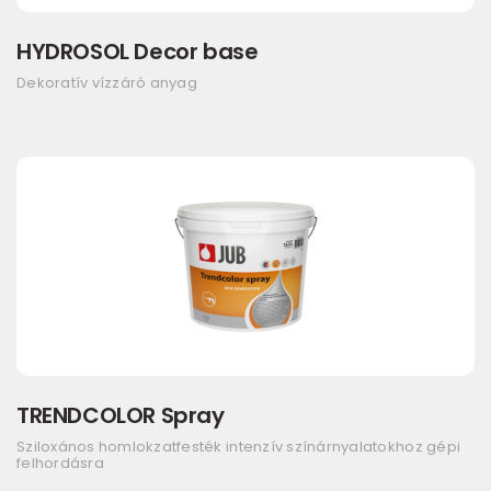
HYDROSOL Decor base
Dekoratív vízzáró anyag
TRENDCOLOR Spray
Sziloxános homlokzatfesték intenzív színárnyalatokhoz gépi
felhordásra