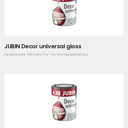
JUBIN Decor universal gloss
Fedőfesték (fényes) fa- és fémfelületekhez