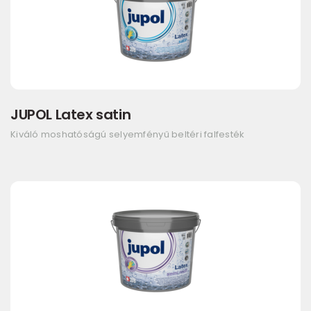
JUPOL Latex satin
Kiváló moshatóságú selyemfényű beltéri falfesték