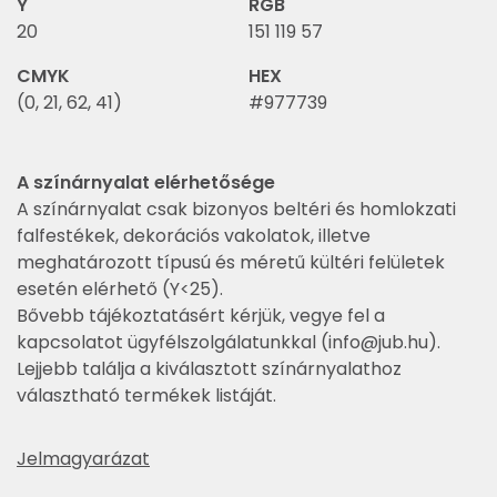
Y
RGB
20
151 119 57
CMYK
HEX
(0, 21, 62, 41)
#977739
A színárnyalat elérhetősége
A színárnyalat csak bizonyos beltéri és homlokzati
falfestékek, dekorációs vakolatok, illetve
meghatározott típusú és méretű kültéri felületek
esetén elérhető (Y<25).
Bővebb tájékoztatásért kérjük, vegye fel a
kapcsolatot ügyfélszolgálatunkkal (
info@jub.hu
).
Lejjebb találja a kiválasztott színárnyalathoz
választható termékek listáját.
Jelmagyarázat