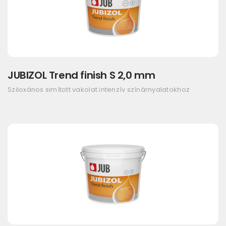
JUBIZOL Trend finish S 2,0 mm
Sziloxános simított vakolat intenzív színárnyalatokhoz