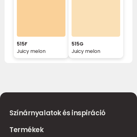
515F
515G
Juicy melon
Juicy melon
Színárnyalatok és inspiráció
Termékek