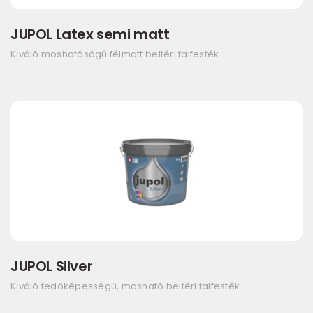
JUPOL Latex semi matt
Kiváló moshatóságú félmatt beltéri falfesték
JUPOL Silver
Kiváló fedőképességű, mosható beltéri falfesték