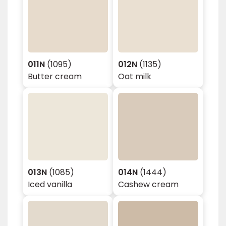
011N
(1095)
012N
(1135)
Butter cream
Oat milk
013N
(1085)
014N
(1444)
Iced vanilla
Cashew cream