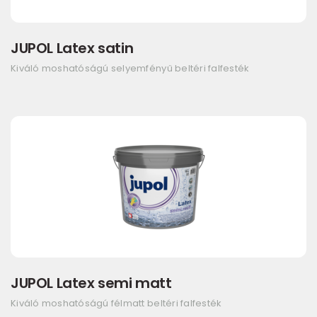
JUPOL Latex satin
Kiváló moshatóságú selyemfényű beltéri falfesték
JUPOL Latex semi matt
Kiváló moshatóságú félmatt beltéri falfesték