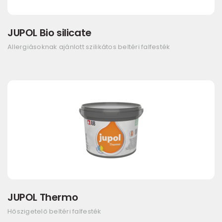
JUPOL Bio silicate
Allergiásoknak ajánlott szilikátos beltéri falfesték
JUPOL Thermo
Hőszigetelő beltéri falfesték