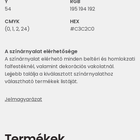
Y
RGB
54
195 194 192
CMYK
HEX
(0, 1, 2, 24)
#C3C2C0
A színárnyalat elérhetősége
A színárnyalat elérhető minden beltéri és homlokzati
falfestéknél, valamint dekorációs vakolatnál.
Lejjebb találja a kiválasztott színárnyalathoz
választható termékek listáját.
Jelmagyarázat
Termékek