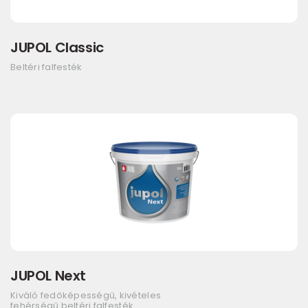
JUPOL Classic
Beltéri falfesték
JUPOL Next
Kiváló fedőképességű, kivételes
fehérségű beltéri falfesték