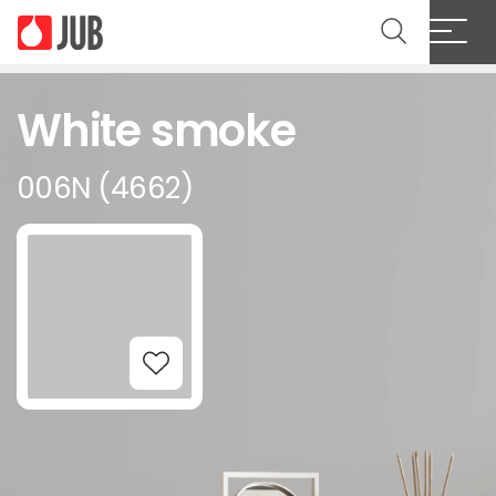
White smoke
006N (4662)
Add to Wishlist