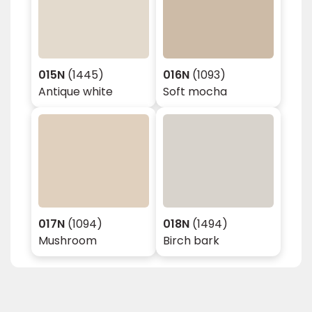
015N
(1445)
016N
(1093)
Antique white
Soft mocha
017N
(1094)
018N
(1494)
Mushroom
Birch bark