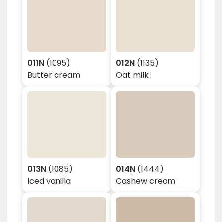
011N
(1095)
012N
(1135)
Butter cream
Oat milk
013N
(1085)
014N
(1444)
Iced vanilla
Cashew cream