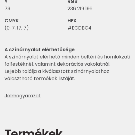
Y
RGB
73
236 219 196
CMYK
HEX
(0, 7, 17, 7)
#ECDBC4
A színárnyalat elérhetősége
A színárnyalat elérhető minden beltéri és homlokzati
falfestéknél, valamint dekorációs vakolatnál.
Lejjebb találja a kiválasztott színárnyalathoz
választható termékek listáját.
Jelmagyarázat
Termékek