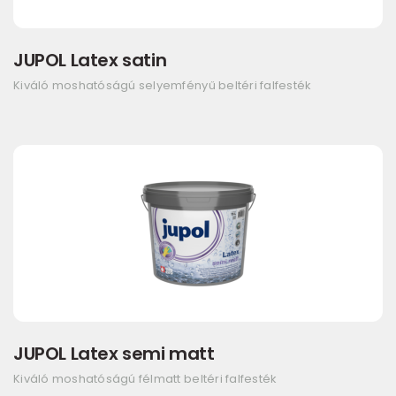
JUPOL Latex satin
Kiváló moshatóságú selyemfényű beltéri falfesték
JUPOL Latex semi matt
Kiváló moshatóságú félmatt beltéri falfesték