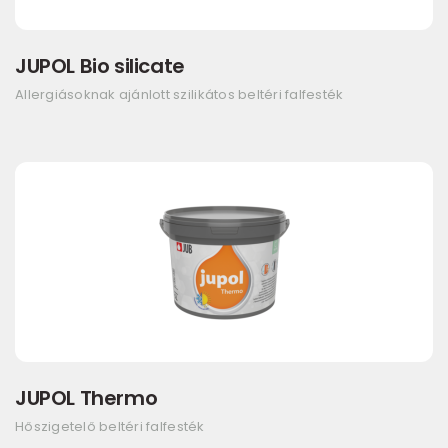
JUPOL Bio silicate
Allergiásoknak ajánlott szilikátos beltéri falfesték
JUPOL Thermo
Hőszigetelő beltéri falfesték