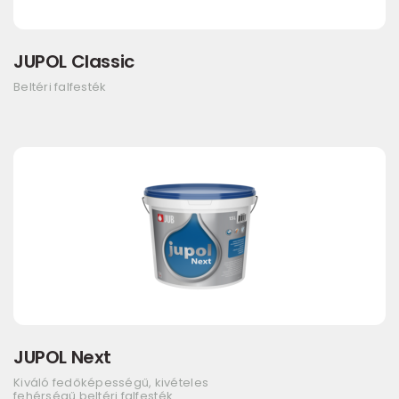
JUPOL Classic
Beltéri falfesték
JUPOL Next
Kiváló fedőképességű, kivételes
fehérségű beltéri falfesték