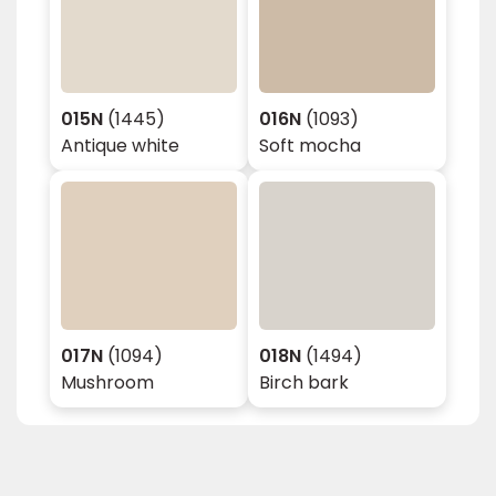
015N
(1445)
016N
(1093)
Antique white
Soft mocha
017N
(1094)
018N
(1494)
Mushroom
Birch bark