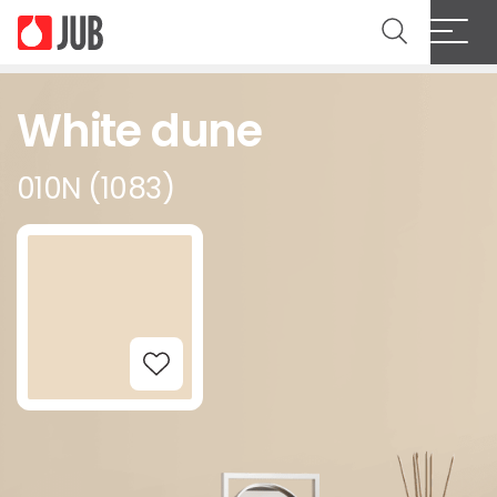
White dune
010N (1083)
Add to Wishlist