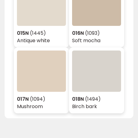
015N
(1445)
016N
(1093)
Antique white
Soft mocha
017N
(1094)
018N
(1494)
Mushroom
Birch bark