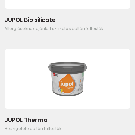
JUPOL Bio silicate
Allergiásoknak ajánlott szilikátos beltéri falfesték
JUPOL Thermo
Hőszigetelő beltéri falfesték