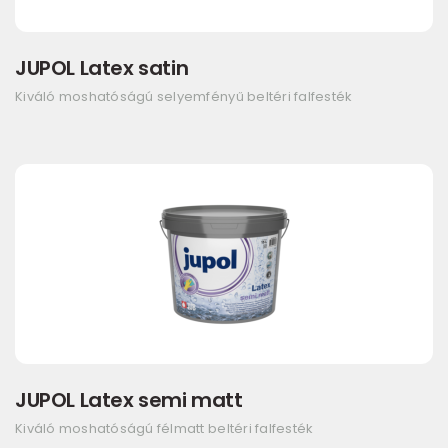
JUPOL Latex satin
Kiváló moshatóságú selyemfényű beltéri falfesték
JUPOL Latex semi matt
Kiváló moshatóságú félmatt beltéri falfesték