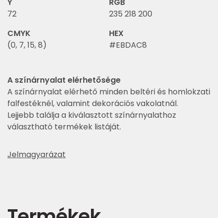
Y
RGB
72
235 218 200
CMYK
HEX
(0, 7, 15, 8)
#EBDAC8
A színárnyalat elérhetősége
A színárnyalat elérhető minden beltéri és homlokzati
falfestéknél, valamint dekorációs vakolatnál.
Lejjebb találja a kiválasztott színárnyalathoz
választható termékek listáját.
Jelmagyarázat
Termékek