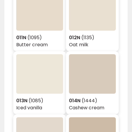
011N
(1095)
012N
(1135)
Butter cream
Oat milk
013N
(1085)
014N
(1444)
Iced vanilla
Cashew cream