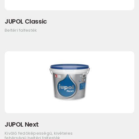
JUPOL Classic
Beltéri falfesték
JUPOL Next
Kiváló fedőképességű, kivételes
fehérségű beltéri falfesték