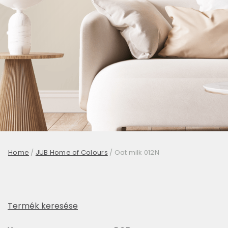
Home
/
JUB Home of Colours
/
Oat milk 012N
Termék keresése