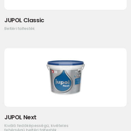
JUPOL Classic
Beltéri falfesték
JUPOL Next
Kiváló fedőképességű, kivételes
fehérségű beltéri falfesték