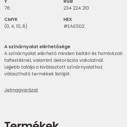
Y
RGB
76
234 224 210
CMYK
HEX
(0, 4, 10, 8)
#EAE0D2
A színárnyalat elérhetősége
A színárnyalat elérhető minden beltéri és homlokzati
falfestéknél, valamint dekorációs vakolatnál.
Lejjebb találja a kiválasztott színárnyalathoz
választható termékek listáját.
Jelmagyarázat
Termékek