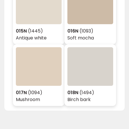
015N
(1445)
016N
(1093)
Antique white
Soft mocha
017N
(1094)
018N
(1494)
Mushroom
Birch bark