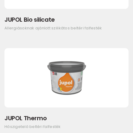
JUPOL Bio silicate
Allergiásoknak ajánlott szilikátos beltéri falfesték
JUPOL Thermo
Hőszigetelő beltéri falfesték