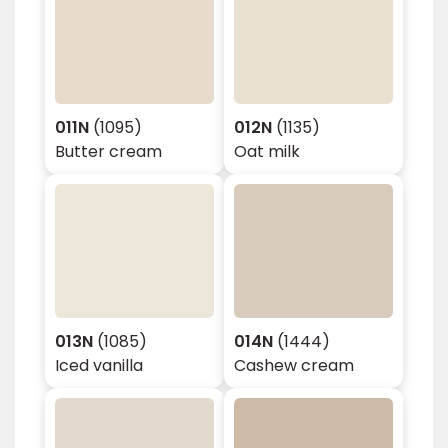
011N
(1095)
012N
(1135)
Butter cream
Oat milk
013N
(1085)
014N
(1444)
Iced vanilla
Cashew cream