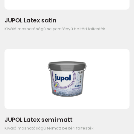
JUPOL Latex satin
Kiváló moshatóságú selyemfényű beltéri falfesték
JUPOL Latex semi matt
Kiváló moshatóságú félmatt beltéri falfesték