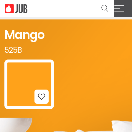
Mango
525B
Add to Wishlist