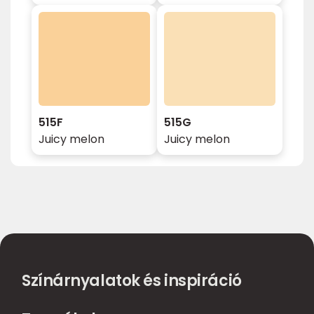
515F
515G
Juicy melon
Juicy melon
Színárnyalatok és inspiráció