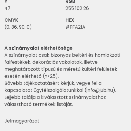
Y
RGB
47
255 162 26
CMYK
HEX
(0, 36, 90, 0)
#FFA21A
A színárnyalat elérhetősége
A színárnyalat csak bizonyos beltéri és homlokzati
falfestékek, dekorációs vakolatok, illetve
meghatározott típusú és méretű kültéri felületek
esetén elérhető (Y<25).
Bővebb tájékoztatásért kérjük, vegye fel a
kapcsolatot ügyfélszolgálatunkkal (
info@jub.hu
).
Lejjebb találja a kiválasztott színárnyalathoz
választható termékek listáját.
Jelmagyarázat