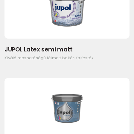
JUPOL Latex semi matt
Kiváló moshatóságú félmatt beltéri falfesték