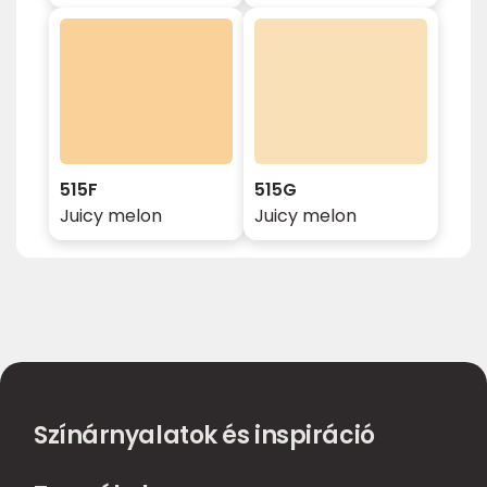
515F
515G
Juicy melon
Juicy melon
Színárnyalatok és inspiráció