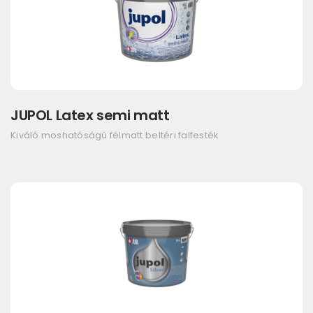
JUPOL Latex semi matt
Kiváló moshatóságú félmatt beltéri falfesték