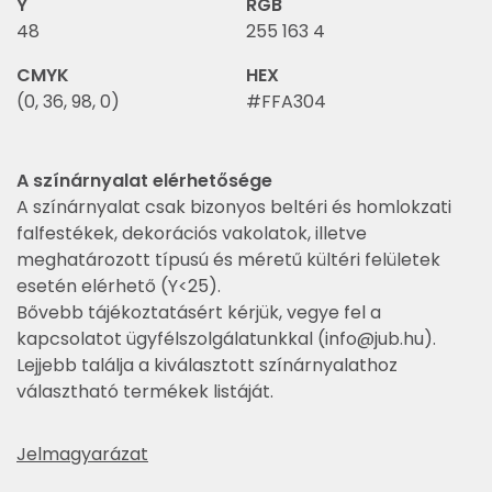
Y
RGB
48
255 163 4
CMYK
HEX
(0, 36, 98, 0)
#FFA304
A színárnyalat elérhetősége
A színárnyalat csak bizonyos beltéri és homlokzati
falfestékek, dekorációs vakolatok, illetve
meghatározott típusú és méretű kültéri felületek
esetén elérhető (Y<25).
Bővebb tájékoztatásért kérjük, vegye fel a
kapcsolatot ügyfélszolgálatunkkal (
info@jub.hu
).
Lejjebb találja a kiválasztott színárnyalathoz
választható termékek listáját.
Jelmagyarázat