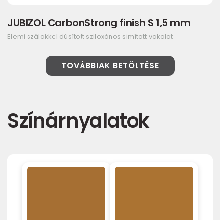
JUBIZOL CarbonStrong finish S 1,5 mm
Elemi szálakkal dúsított sziloxános simított vakolat
TOVÁBBIAK BETÖLTÉSE
Színárnyalatok