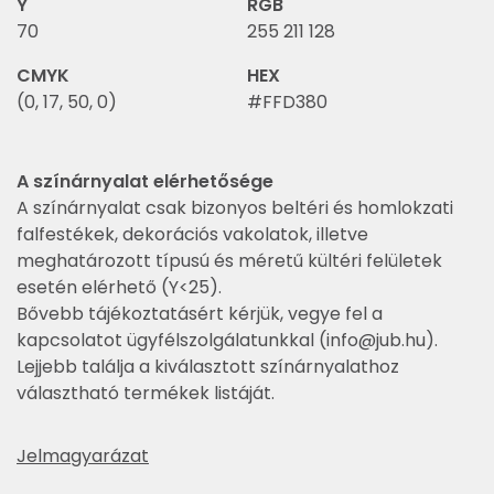
Y
RGB
70
255 211 128
CMYK
HEX
(0, 17, 50, 0)
#FFD380
A színárnyalat elérhetősége
A színárnyalat csak bizonyos beltéri és homlokzati
falfestékek, dekorációs vakolatok, illetve
meghatározott típusú és méretű kültéri felületek
esetén elérhető (Y<25).
Bővebb tájékoztatásért kérjük, vegye fel a
kapcsolatot ügyfélszolgálatunkkal (
info@jub.hu
).
Lejjebb találja a kiválasztott színárnyalathoz
választható termékek listáját.
Jelmagyarázat