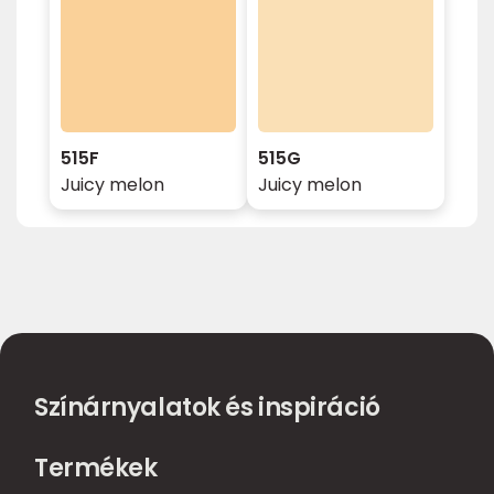
515F
515G
Juicy melon
Juicy melon
Színárnyalatok és inspiráció
Termékek