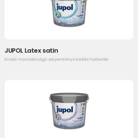
JUPOL Latex satin
Kiváló moshatóságú selyemfényű beltéri falfesték