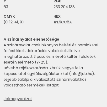
Y
RGB
63
233 204 138
CMYK
HEX
(0, 12, 41, 9)
#E9CC8A
A színárnyalat elérhetősége
A színárnyalat csak bizonyos beltéri és homlokzati
falfestékek, dekorációs vakolatok, illetve
meghatározott típusú és méretű kültéri felületek
esetén elérhető (Y<25).
Bővebb tájékoztatásért kérjük, vegye fel a
kapcsolatot ügyfélszolgálatunkkal (
info@jub.hu
).
Lejjebb találja a kiválasztott színárnyalathoz
választható termékek listáját.
Jelmagyarázat