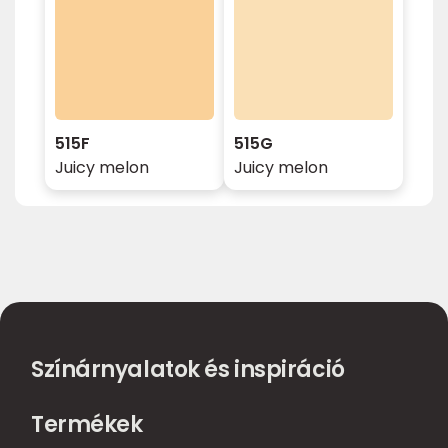
515F
515G
Juicy melon
Juicy melon
Színárnyalatok és inspiráció
Termékek