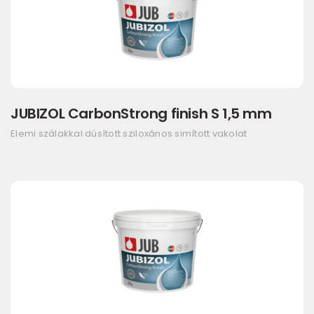
JUBIZOL CarbonStrong finish S 1,5 mm
Elemi szálakkal dúsított sziloxános simított vakolat