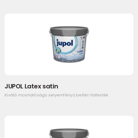
JUPOL Latex satin
Kiváló moshatóságú selyemfényű beltéri falfesték