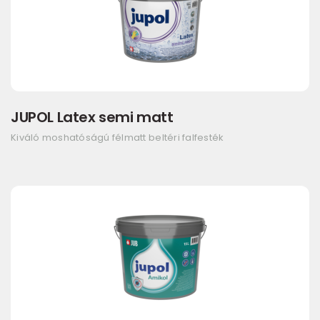
JUPOL Latex semi matt
Kiváló moshatóságú félmatt beltéri falfesték