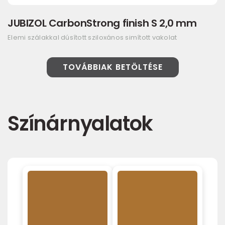
JUBIZOL CarbonStrong finish S 2,0 mm
Elemi szálakkal dúsított sziloxános simított vakolat
TOVÁBBIAK BETÖLTÉSE
Színárnyalatok