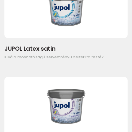
JUPOL Latex satin
Kiváló moshatóságú selyemfényű beltéri falfesték