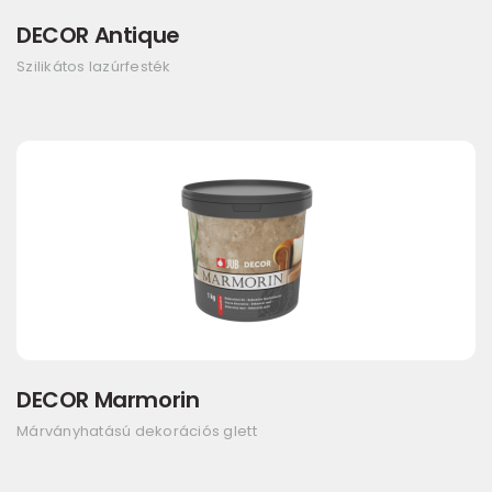
DECOR Antique
Szilikátos lazúrfesték
DECOR Marmorin
Márványhatású dekorációs glett