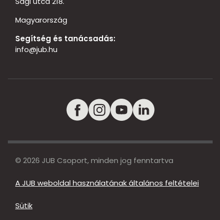
Sági utca 218.
Magyarország
Segítség és tanácsadás:
info@jub.hu
© 2026 JUB Csoport, minden jog fenntartva
A JUB weboldal használatának általános feltételei
Sütik