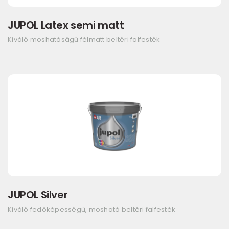
JUPOL Latex semi matt
Kiváló moshatóságú félmatt beltéri falfesték
JUPOL Silver
Kiváló fedőképességű, mosható beltéri falfesték