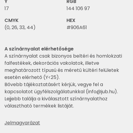
Y
RGB
17
144 106 97
CMYK
HEX
(0, 26, 33, 44)
#906A61
A színárnyalat elérhetősége
A színárnyalat csak bizonyos beltéri és homlokzati
falfestékek, dekorációs vakolatok, illetve
meghatározott típusú és méretű kültéri felületek
esetén elérhető (Y<25).
Bővebb tájékoztatásért kérjük, vegye fel a
kapcsolatot ügyfélszolgálatunkkal (
info@jub.hu
).
Lejjebb találja a kiválasztott színárnyalathoz
választható termékek listáját.
Jelmagyarázat