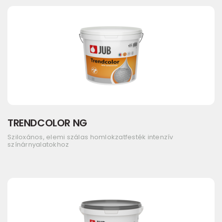
TRENDCOLOR NG
Sziloxános, elemi szálas homlokzatfesték intenzív
színárnyalatokhoz