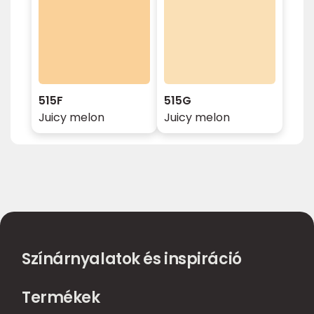
515F
515G
Juicy melon
Juicy melon
Színárnyalatok és inspiráció
Termékek