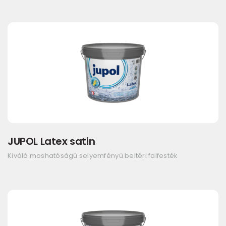
JUPOL Latex satin
Kiváló moshatóságú selyemfényű beltéri falfesték