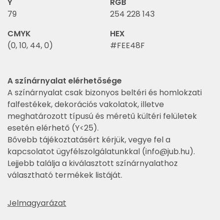
Y
RGB
79
254 228 143
CMYK
HEX
(0, 10, 44, 0)
#FEE48F
A színárnyalat elérhetősége
A színárnyalat csak bizonyos beltéri és homlokzati
falfestékek, dekorációs vakolatok, illetve
meghatározott típusú és méretű kültéri felületek
esetén elérhető (Y<25).
Bővebb tájékoztatásért kérjük, vegye fel a
kapcsolatot ügyfélszolgálatunkkal (
info@jub.hu
).
Lejjebb találja a kiválasztott színárnyalathoz
választható termékek listáját.
Jelmagyarázat