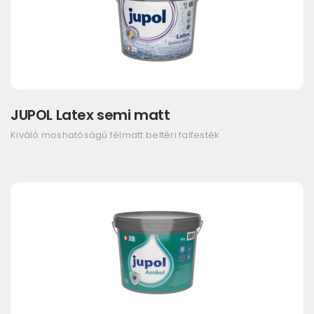
JUPOL Latex semi matt
Kiváló moshatóságú félmatt beltéri falfesték