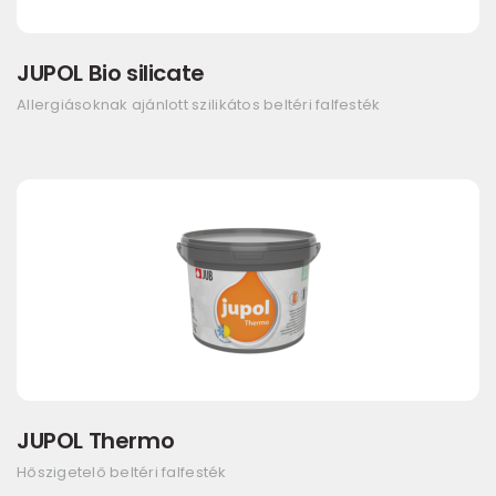
JUPOL Bio silicate
Allergiásoknak ajánlott szilikátos beltéri falfesték
JUPOL Thermo
Hőszigetelő beltéri falfesték