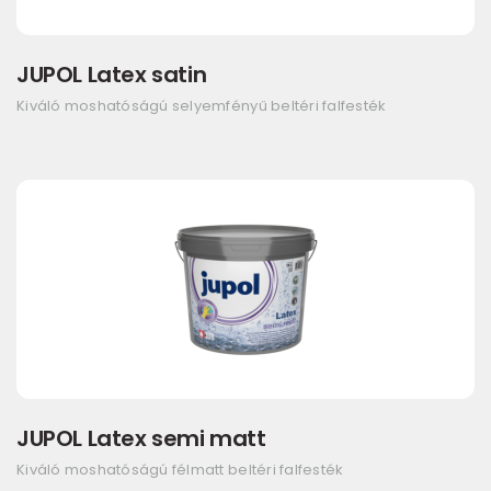
JUPOL Latex satin
Kiváló moshatóságú selyemfényű beltéri falfesték
JUPOL Latex semi matt
Kiváló moshatóságú félmatt beltéri falfesték