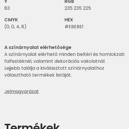
Y
RGB
83
235 235 225
CMYK
HEX
(0, 0, 4, 8)
#EBEBE1
A színárnyalat elérhetősége
A színárnyalat elérhető minden beltéri és homlokzati
falfestéknél, valamint dekorációs vakolatnál.
Lejjebb találja a kiválasztott színárnyalathoz
választható termékek listáját.
Jelmagyarázat
Termékek