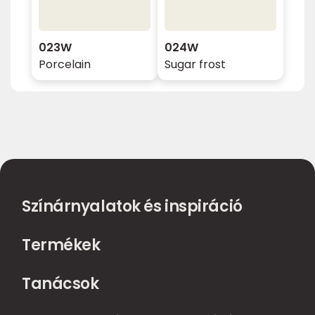
023W
024W
Porcelain
Sugar frost
Színárnyalatok és inspiráció
Termékek
Tanácsok