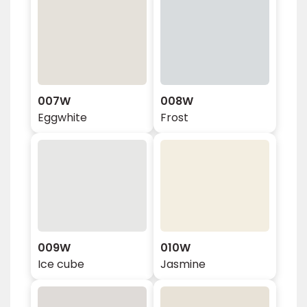
007W
008W
Eggwhite
Frost
009W
010W
Ice cube
Jasmine