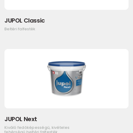
JUPOL Classic
Beltéri falfesték
JUPOL Next
Kiváló fedőképességű, kivételes
fehérségű beltéri falfesték