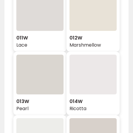
011W
012W
Lace
Marshmellow
013W
014W
Pearl
Ricotta