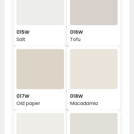
015W
016W
Salt
Tofu
017W
018W
Old paper
Macadamia