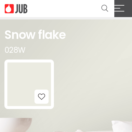
Snow flake
028W
Add to Wishlist