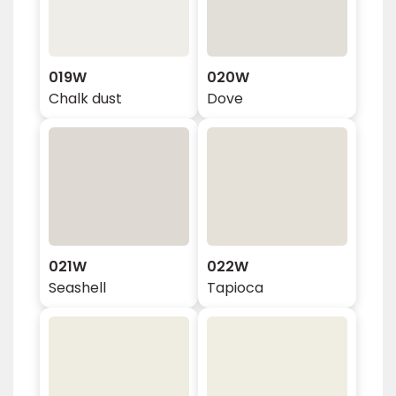
019W
020W
Chalk dust
Dove
021W
022W
Seashell
Tapioca