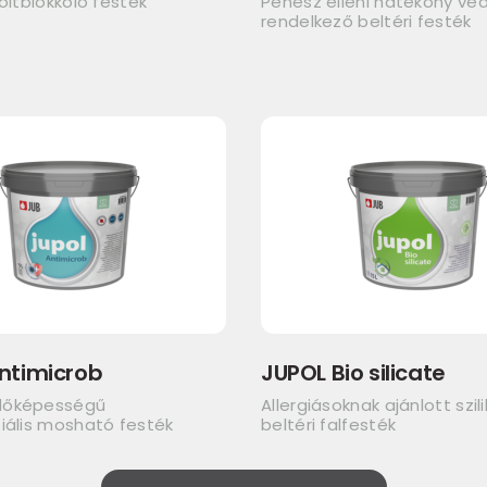
foltblokkoló festék
Penész elleni hatékony v
rendelkező beltéri festék
ntimicrob
JUPOL Bio silicate
dőképességű
Allergiásoknak ajánlott szil
iális mosható festék
beltéri falfesték