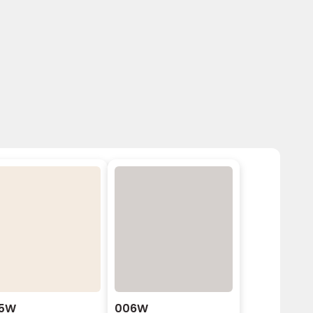
5W
006W