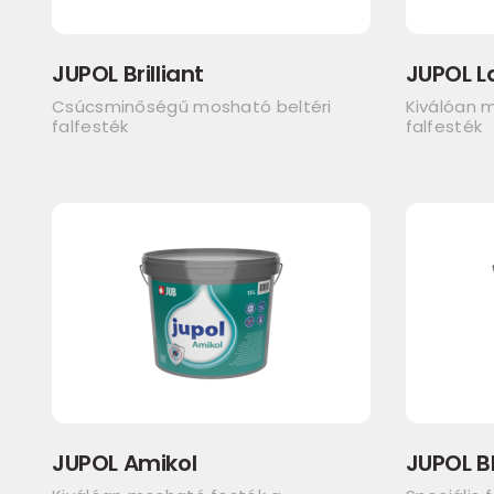
JUPOL Brilliant
JUPOL L
Csúcsminőségű mosható beltéri
Kiválóan m
falfesték
falfesték
JUPOL Amikol
JUPOL B