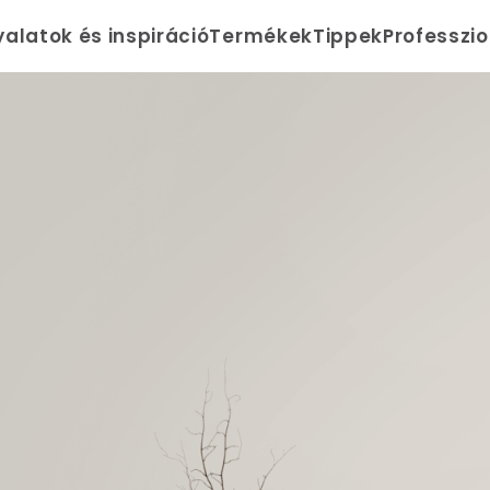
yalatok és inspiráció
Termékek
Tippek
Professzi