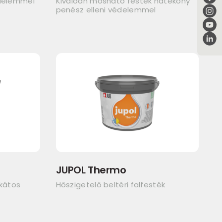
édelemmel
Kiválóan mosható festék hatékony
penész elleni védelemmel
JUPOL Thermo
ikátos
Hőszigetelő beltéri falfesték