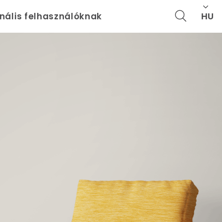
HU
onális felhasználóknak