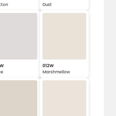
tton
Dust
1W
012W
ce
Marshmellow