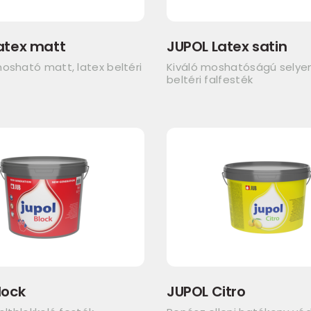
atex matt
JUPOL Latex satin
osható matt, latex beltéri
Kiváló moshatóságú sely
beltéri falfesték
lock
JUPOL Citro