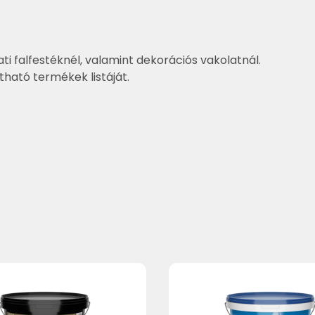
ti falfestéknél, valamint dekorációs vakolatnál.
ztható termékek listáját.