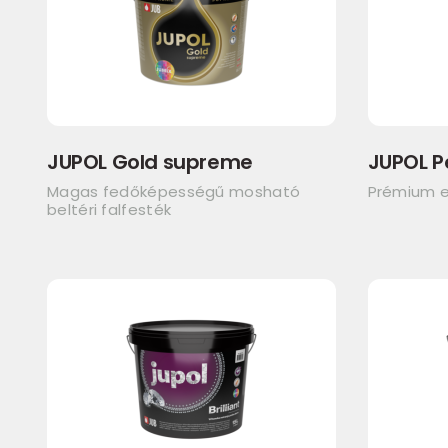
JUPOL Gold supreme
JUPOL P
Magas fedőképességű mosható
Prémium e
beltéri falfesték