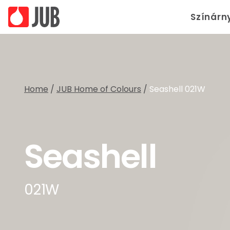
Színárn
Home
/
JUB Home of Colours
/
Seashell 021W
Seashell
021W