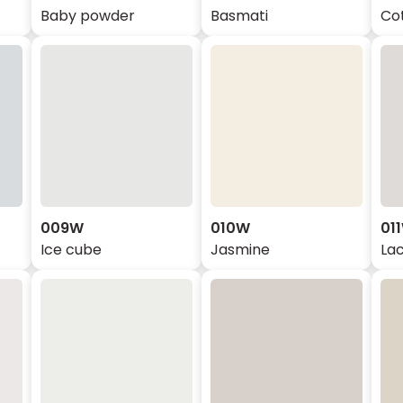
Baby powder
Basmati
Co
009W
010W
01
Ice cube
Jasmine
La