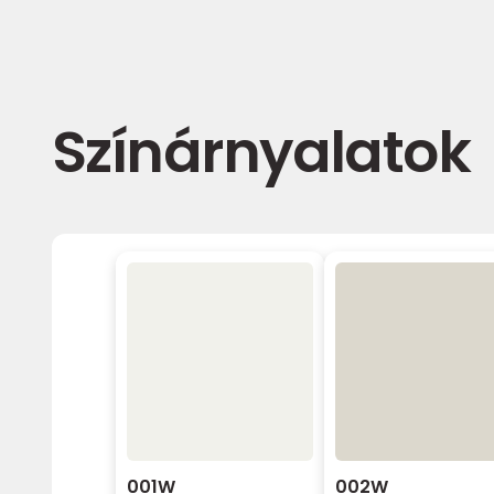
Színárnyalatok
001W
002W