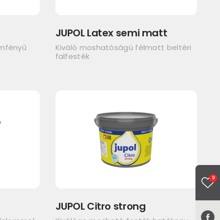
JUPOL Latex semi matt
emfényű
Kiváló moshatóságú félmatt beltéri
falfesték
0
JUPOL Citro strong