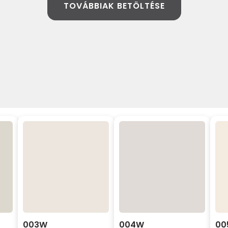
TOVÁBBIAK BETÖLTÉSE
003W
004W
00