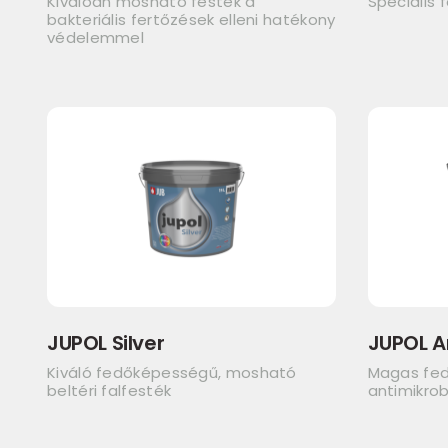
Kiválóan mosható festék a
Speciális 
bakteriális fertőzések elleni hatékony
védelemmel
JUPOL Silver
JUPOL A
Kiváló fedőképességű, mosható
Magas fe
beltéri falfesték
antimikrob