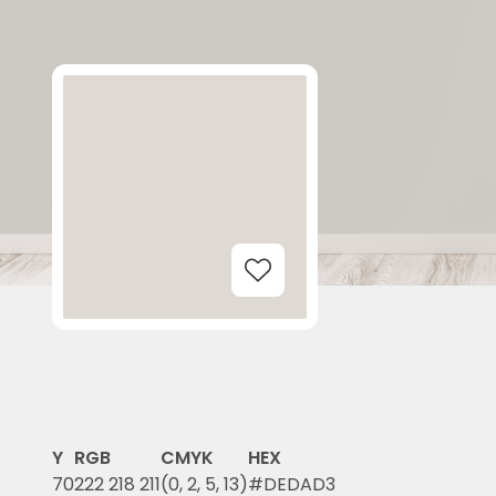
Add to Wishlist
Y
RGB
CMYK
HEX
70
222 218 211
(0, 2, 5, 13)
#DEDAD3