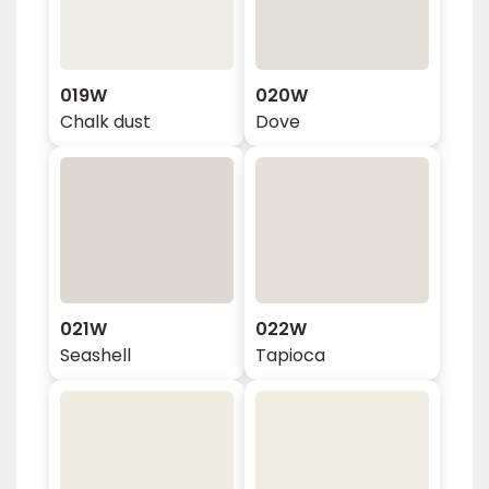
019W
020W
Chalk dust
Dove
021W
022W
Seashell
Tapioca