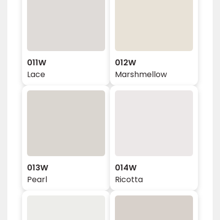
011W
012W
Lace
Marshmellow
013W
014W
Pearl
Ricotta