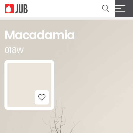
Macadamia
018W
Add to Wishlist