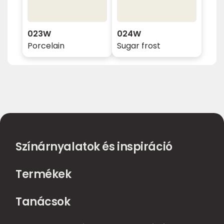
023W
024W
Porcelain
Sugar frost
Színárnyalatok és inspiráció
Termékek
Tanácsok