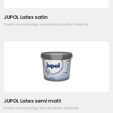
JUPOL Latex satin
Kiváló moshatóságú selyemfényű beltéri falfesték
JUPOL Latex semi matt
Kiváló moshatóságú félmatt beltéri falfesték