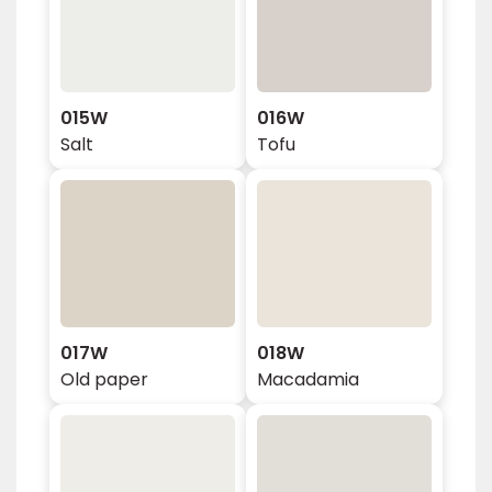
015W
016W
Salt
Tofu
017W
018W
Old paper
Macadamia