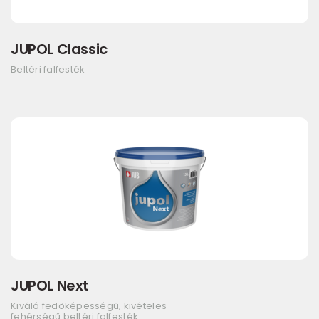
JUPOL Classic
Beltéri falfesték
JUPOL Next
Kiváló fedőképességű, kivételes
fehérségű beltéri falfesték