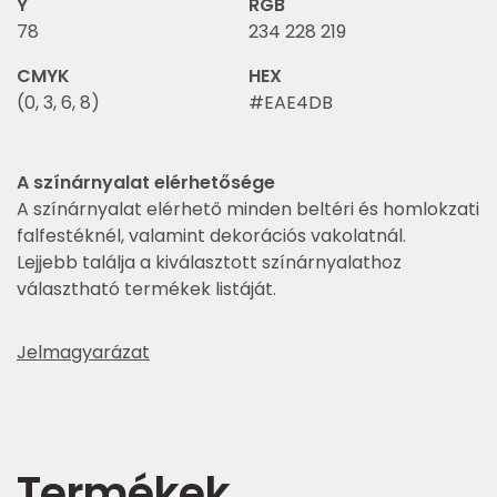
Y
RGB
78
234 228 219
CMYK
HEX
(0, 3, 6, 8)
#EAE4DB
A színárnyalat elérhetősége
A színárnyalat elérhető minden beltéri és homlokzati
falfestéknél, valamint dekorációs vakolatnál.
Lejjebb találja a kiválasztott színárnyalathoz
választható termékek listáját.
Jelmagyarázat
Termékek