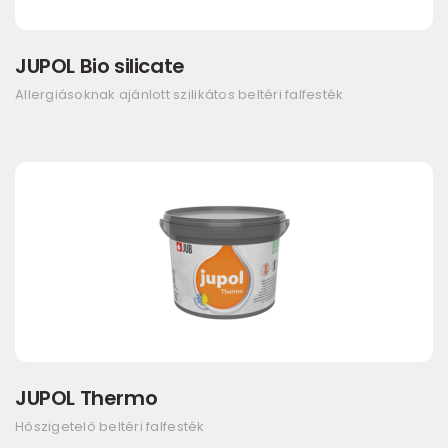
JUPOL Bio silicate
Allergiásoknak ajánlott szilikátos beltéri falfesték
JUPOL Thermo
Hőszigetelő beltéri falfesték