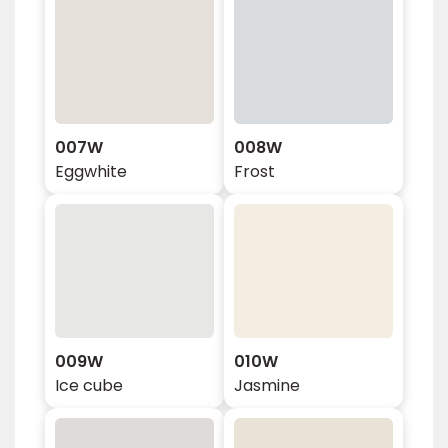
007W
008W
Eggwhite
Frost
009W
010W
Ice cube
Jasmine