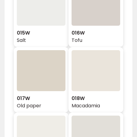
015W
016W
Salt
Tofu
017W
018W
Old paper
Macadamia