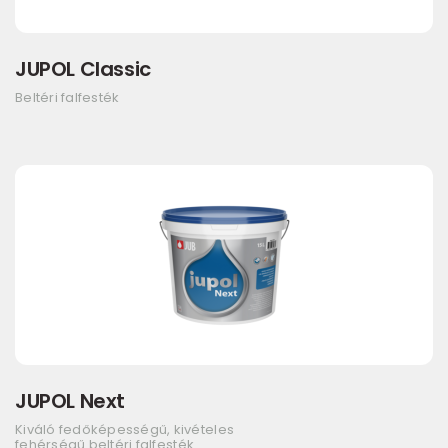
JUPOL Classic
Beltéri falfesték
JUPOL Next
Kiváló fedőképességű, kivételes
fehérségű beltéri falfesték