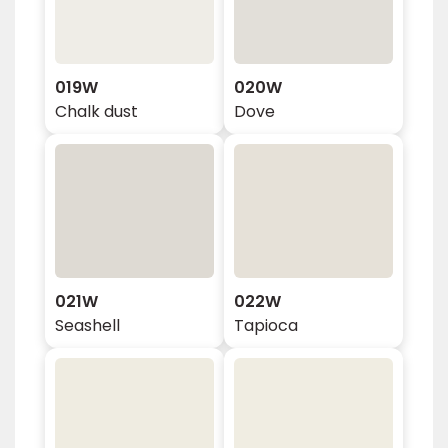
019W
020W
Chalk dust
Dove
021W
022W
Seashell
Tapioca