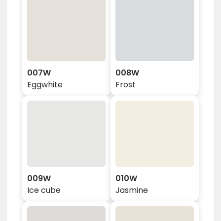
007W
008W
Eggwhite
Frost
009W
010W
Ice cube
Jasmine