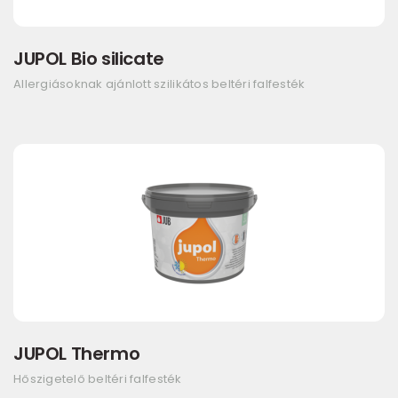
JUPOL Bio silicate
Allergiásoknak ajánlott szilikátos beltéri falfesték
JUPOL Thermo
Hőszigetelő beltéri falfesték