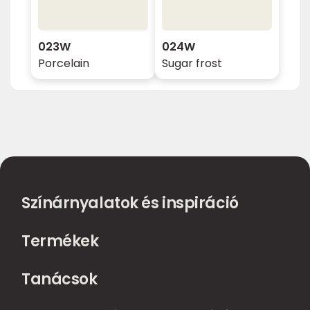
023W
024W
Porcelain
Sugar frost
Színárnyalatok és inspiráció
Termékek
Tanácsok