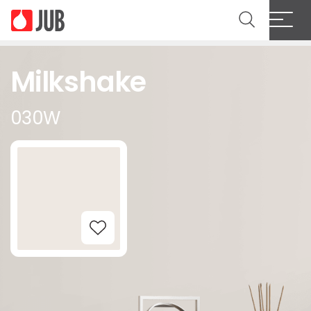
Milkshake
030W
Add to Wishlist