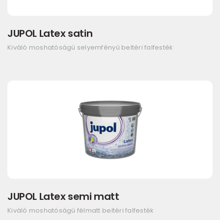
JUPOL Latex satin
Kiváló moshatóságú selyemfényű beltéri falfesték
JUPOL Latex semi matt
Kiváló moshatóságú félmatt beltéri falfesték