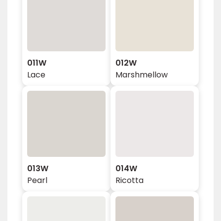
011W
012W
Lace
Marshmellow
013W
014W
Pearl
Ricotta