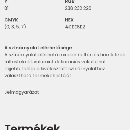
Y
RGB
81
238 232 226
CMYK
HEX
(0, 3, 5, 7)
#EEE8E2
A színárnyalat elérhetősége
A színárnyalat elérhető minden beltéri és homlokzati
falfestéknél, valamint dekorációs vakolatnál.
Lejjebb találja a kiválasztott színárnyalathoz
választható termékek listáját.
Jelmagyarázat
Termékek