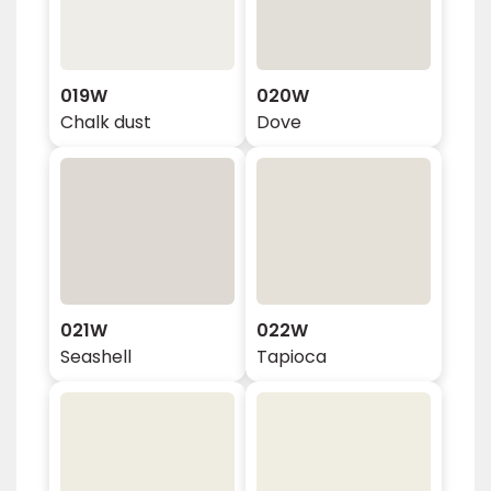
019W
020W
Chalk dust
Dove
021W
022W
Seashell
Tapioca