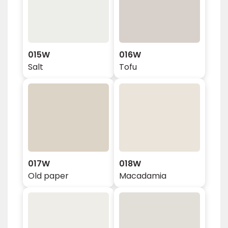
015W
016W
Salt
Tofu
017W
018W
Old paper
Macadamia