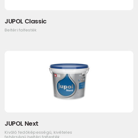
JUPOL Classic
Beltéri falfesték
JUPOL Next
Kiváló fedőképességű, kivételes
fehérségű beltéri falfesték