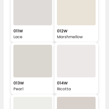
011W
012W
Lace
Marshmellow
013W
014W
Pearl
Ricotta