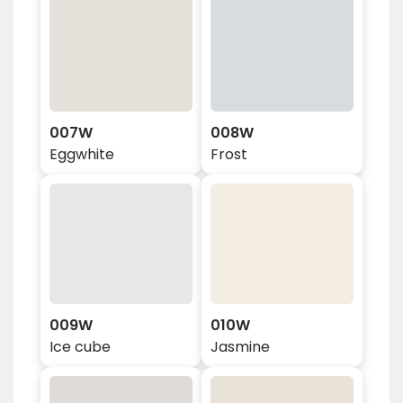
007W
008W
Eggwhite
Frost
009W
010W
Ice cube
Jasmine