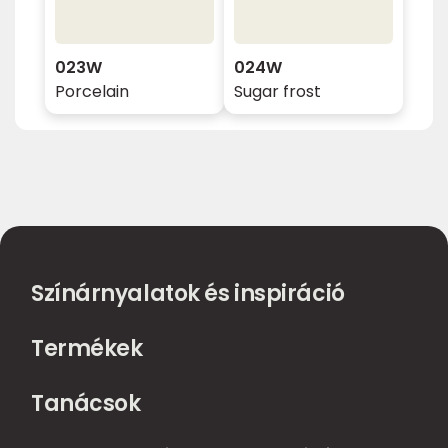
023W
024W
Porcelain
Sugar frost
Színárnyalatok és inspiráció
Termékek
Tanácsok