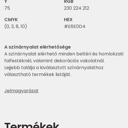
Y
RGB
75
230 224 212
CMYK
HEX
(0, 3, 8, 10)
#E6E0D4
A színárnyalat elérhetősége
A színárnyalat elérhető minden beltéri és homlokzati
falfestéknél, valamint dekorációs vakolatnál.
Lejjebb találja a kiválasztott színárnyalathoz
választható termékek listáját.
Jelmagyarázat
Termékek