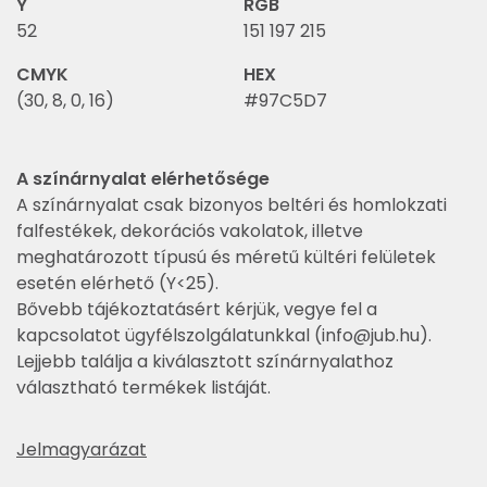
Y
RGB
52
151 197 215
CMYK
HEX
(30, 8, 0, 16)
#97C5D7
A színárnyalat elérhetősége
A színárnyalat csak bizonyos beltéri és homlokzati
falfestékek, dekorációs vakolatok, illetve
meghatározott típusú és méretű kültéri felületek
esetén elérhető (Y<25).
Bővebb tájékoztatásért kérjük, vegye fel a
kapcsolatot ügyfélszolgálatunkkal (
info@jub.hu
).
Lejjebb találja a kiválasztott színárnyalathoz
választható termékek listáját.
Jelmagyarázat