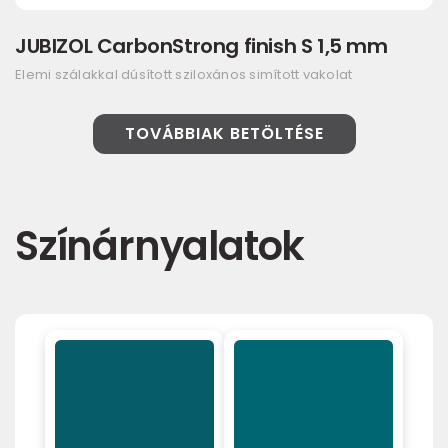
JUBIZOL CarbonStrong finish S 1,5 mm
Elemi szálakkal dúsított sziloxános simított vakolat
TOVÁBBIAK BETÖLTÉSE
Színárnyalatok