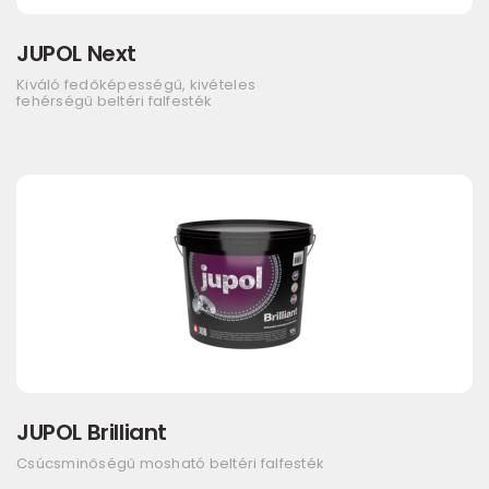
JUPOL Next
Kiváló fedőképességű, kivételes
fehérségű beltéri falfesték
JUPOL Brilliant
Csúcsminőségű mosható beltéri falfesték