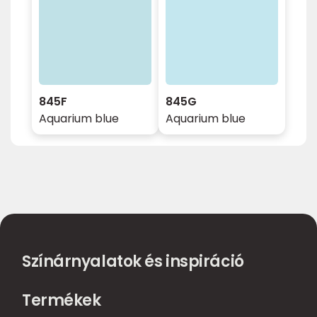
845F
845G
Aquarium blue
Aquarium blue
Színárnyalatok és inspiráció
Termékek