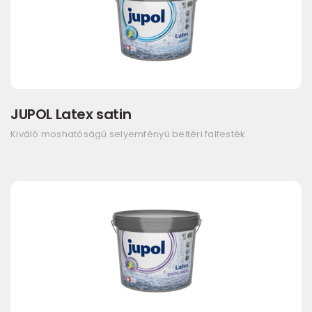
JUPOL Latex satin
Kiváló moshatóságú selyemfényű beltéri falfesték