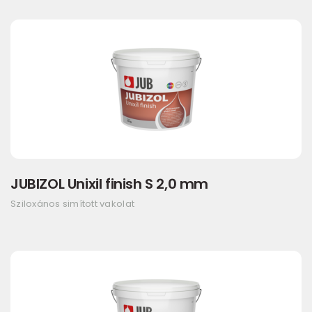
JUBIZOL Unixil finish S 2,0 mm
Sziloxános simított vakolat