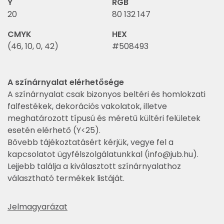
Y
RGB
20
80 132 147
CMYK
HEX
(46, 10, 0, 42)
#508493
A színárnyalat elérhetősége
A színárnyalat csak bizonyos beltéri és homlokzati
falfestékek, dekorációs vakolatok, illetve
meghatározott típusú és méretű kültéri felületek
esetén elérhető (Y<25).
Bővebb tájékoztatásért kérjük, vegye fel a
kapcsolatot ügyfélszolgálatunkkal (
info@jub.hu
).
Lejjebb találja a kiválasztott színárnyalathoz
választható termékek listáját.
Jelmagyarázat