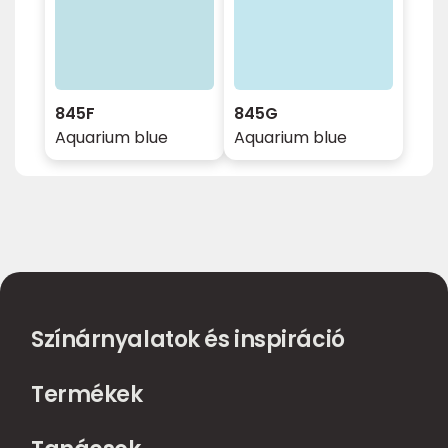
845F
845G
Aquarium blue
Aquarium blue
Színárnyalatok és inspiráció
Termékek