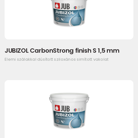
JUBIZOL CarbonStrong finish S 1,5 mm
Elemi szálakkal dúsított sziloxános simított vakolat