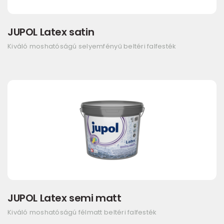
JUPOL Latex satin
Kiváló moshatóságú selyemfényű beltéri falfesték
JUPOL Latex semi matt
Kiváló moshatóságú félmatt beltéri falfesték