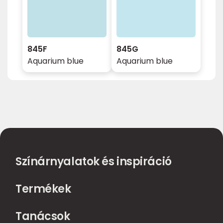
845F
845G
Aquarium blue
Aquarium blue
Színárnyalatok és inspiráció
Termékek
Tanácsok