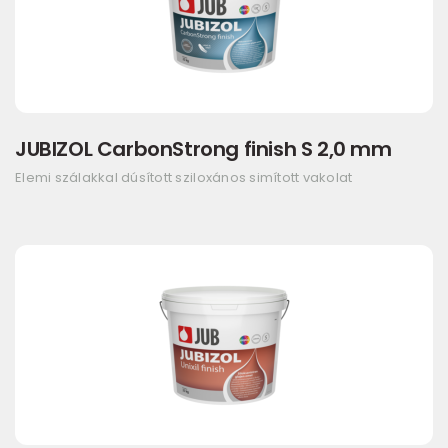
JUBIZOL CarbonStrong finish S 2,0 mm
Elemi szálakkal dúsított sziloxános simított vakolat