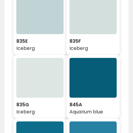
835E
835F
Iceberg
Iceberg
835G
845A
Iceberg
Aquarium blue