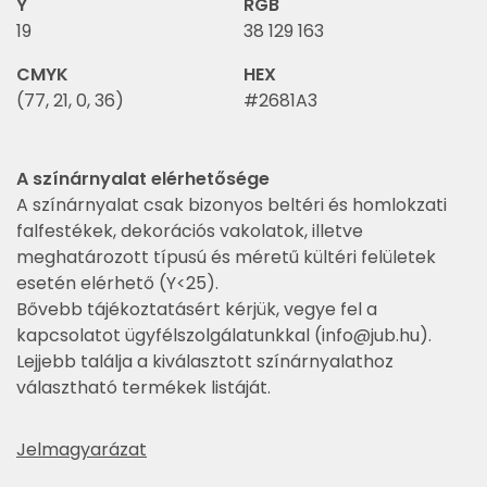
Y
RGB
19
38 129 163
CMYK
HEX
(77, 21, 0, 36)
#2681A3
A színárnyalat elérhetősége
A színárnyalat csak bizonyos beltéri és homlokzati
falfestékek, dekorációs vakolatok, illetve
meghatározott típusú és méretű kültéri felületek
esetén elérhető (Y<25).
Bővebb tájékoztatásért kérjük, vegye fel a
kapcsolatot ügyfélszolgálatunkkal (
info@jub.hu
).
Lejjebb találja a kiválasztott színárnyalathoz
választható termékek listáját.
Jelmagyarázat