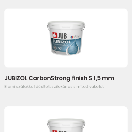
JUBIZOL CarbonStrong finish S 1,5 mm
Elemi szálakkal dúsított sziloxános simított vakolat