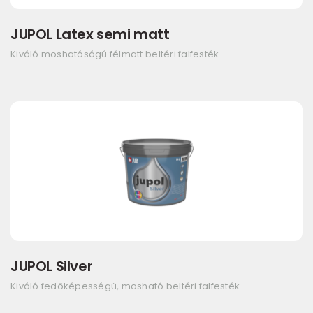
JUPOL Latex semi matt
Kiváló moshatóságú félmatt beltéri falfesték
JUPOL Silver
Kiváló fedőképességű, mosható beltéri falfesték