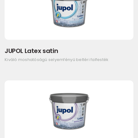
JUPOL Latex satin
Kiváló moshatóságú selyemfényű beltéri falfesték