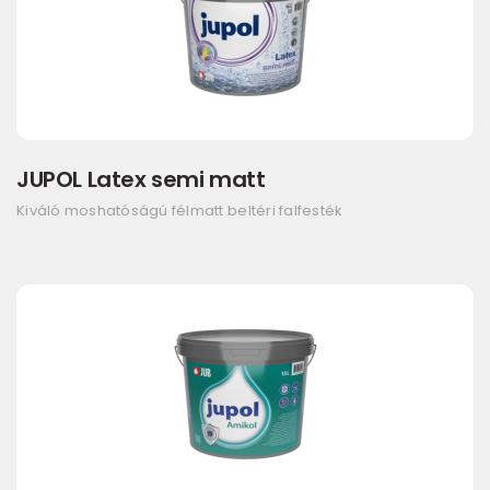
JUPOL Latex semi matt
Kiváló moshatóságú félmatt beltéri falfesték