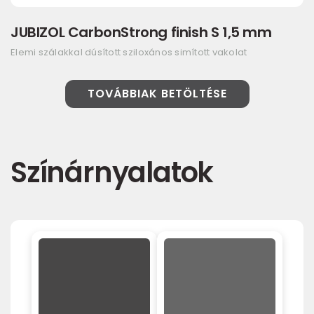
JUBIZOL CarbonStrong finish S 1,5 mm
Elemi szálakkal dúsított sziloxános simított vakolat
TOVÁBBIAK BETÖLTÉSE
Színárnyalatok