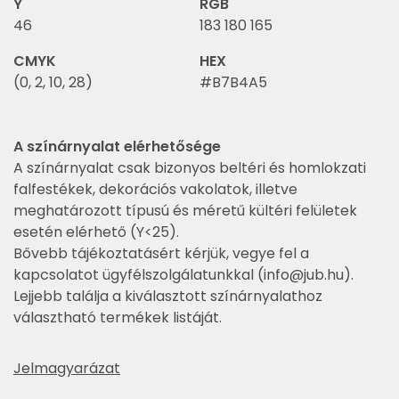
Y
RGB
46
183 180 165
CMYK
HEX
(0, 2, 10, 28)
#B7B4A5
A színárnyalat elérhetősége
A színárnyalat csak bizonyos beltéri és homlokzati
falfestékek, dekorációs vakolatok, illetve
meghatározott típusú és méretű kültéri felületek
esetén elérhető (Y<25).
Bővebb tájékoztatásért kérjük, vegye fel a
kapcsolatot ügyfélszolgálatunkkal (
info@jub.hu
).
Lejjebb találja a kiválasztott színárnyalathoz
választható termékek listáját.
Jelmagyarázat