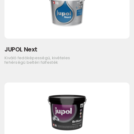
JUPOL Next
Kiváló fedőképességű, kivételes
fehérségű beltéri falfesték