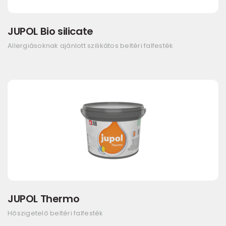
JUPOL Bio silicate
Allergiásoknak ajánlott szilikátos beltéri falfesték
JUPOL Thermo
Hőszigetelő beltéri falfesték