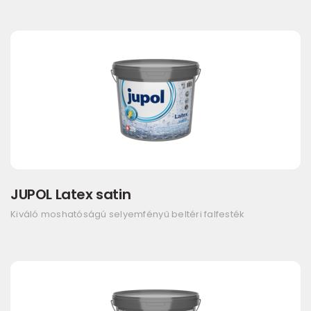
JUPOL Latex satin
Kiváló moshatóságú selyemfényű beltéri falfesték