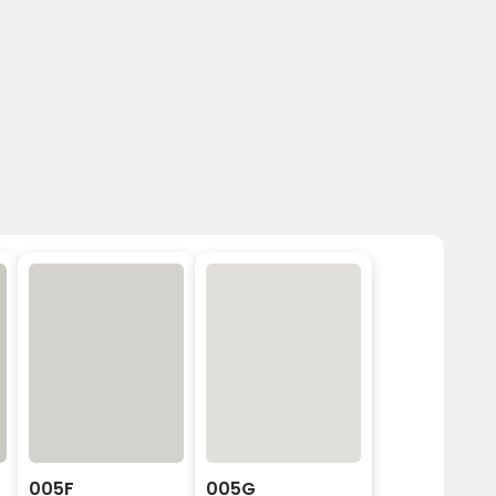
005F
005G