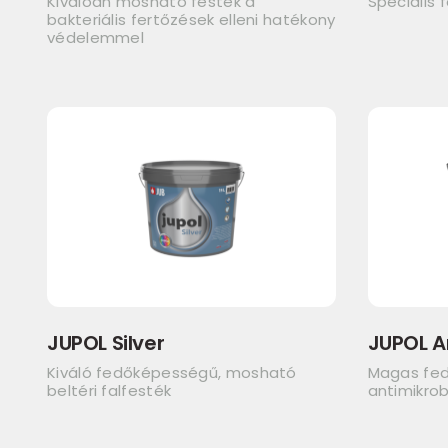
Kiválóan mosható festék a
Speciális 
bakteriális fertőzések elleni hatékony
védelemmel
JUPOL Silver
JUPOL A
Kiváló fedőképességű, mosható
Magas fe
beltéri falfesték
antimikrob