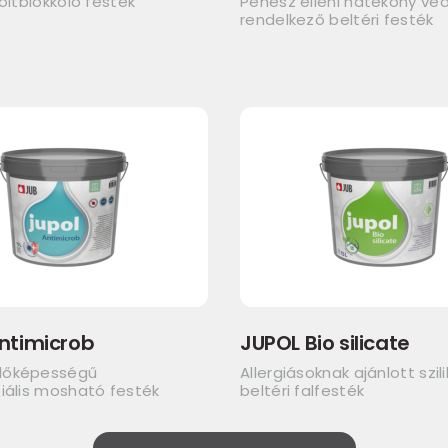
foltblokkoló festék
Penész elleni hatékony v
rendelkező beltéri festék
ntimicrob
JUPOL Bio silicate
dőképességű
Allergiásoknak ajánlott szil
iális mosható festék
beltéri falfesték