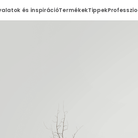
yalatok és inspiráció
Termékek
Tippek
Professzi