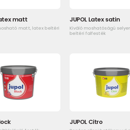
atex matt
JUPOL Latex satin
osható matt, latex beltéri
Kiváló moshatóságú sely
beltéri falfesték
lock
JUPOL Citro