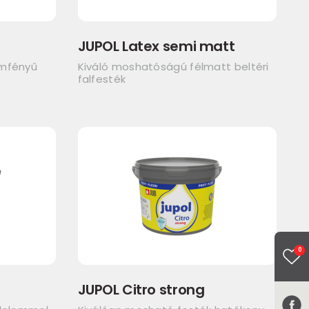
JUPOL Latex semi matt
emfényű
Kiváló moshatóságú félmatt beltéri
falfesték
0
JUPOL Citro strong