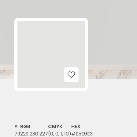
Add to Wishlist
Y
RGB
CMYK
HEX
79
229 230 227
(0, 0, 1, 10)
#E5E6E3