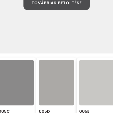
TOVÁBBIAK BETÖLTÉSE
005C
005D
005E