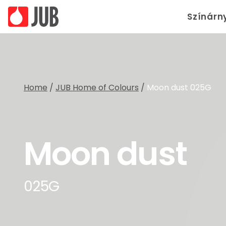
Színárn
Home
/
JUB Home of Colours
/
Moon dust 025G
Moon dust
025G