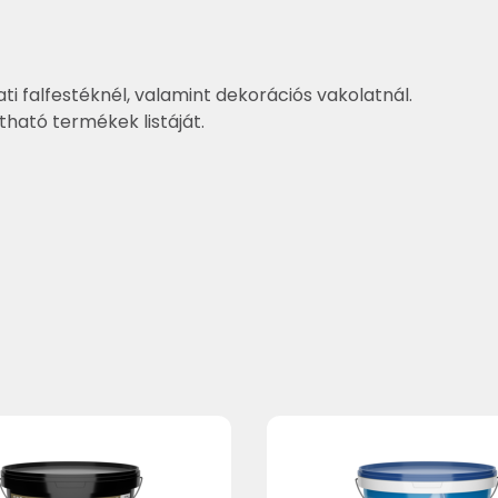
ti falfestéknél, valamint dekorációs vakolatnál.
ztható termékek listáját.