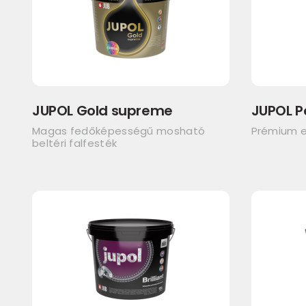
JUPOL Gold supreme
JUPOL P
Magas fedőképességű mosható
Prémium e
beltéri falfesték