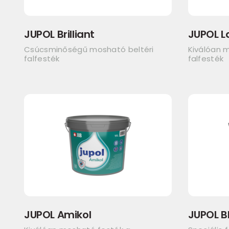
JUPOL Brilliant
JUPOL L
Csúcsminőségű mosható beltéri
Kiválóan m
falfesték
falfesték
JUPOL Amikol
JUPOL B