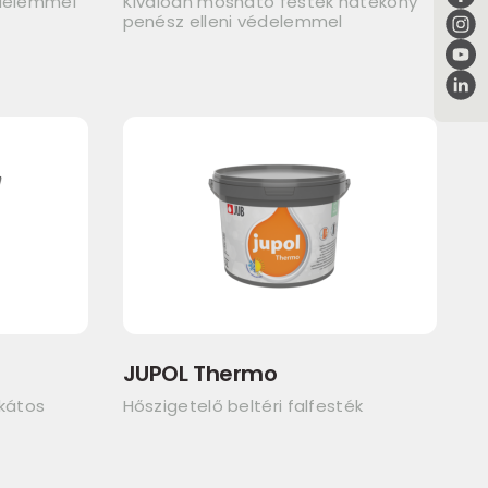
édelemmel
Kiválóan mosható festék hatékony
penész elleni védelemmel
JUPOL Thermo
ikátos
Hőszigetelő beltéri falfesték