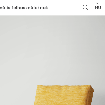
HU
onális felhasználóknak