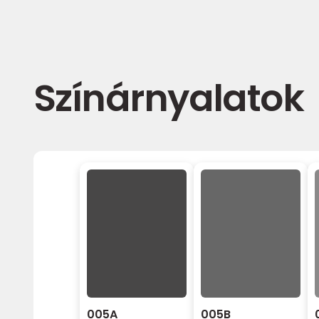
Színárnyalatok
005A
005B