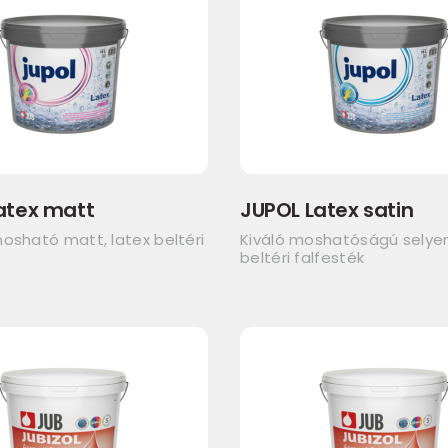
atex matt
JUPOL Latex satin
osható matt, latex beltéri
Kiváló moshatóságú sely
beltéri falfesték