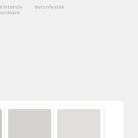
k intenzív
Betonfesték
lhordásra