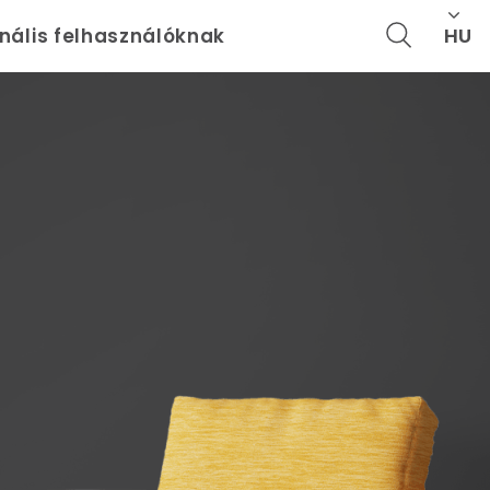
HU
onális felhasználóknak