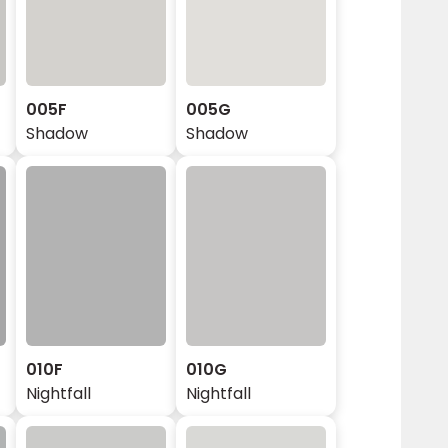
005F
005G
Shadow
Shadow
010F
010G
Nightfall
Nightfall