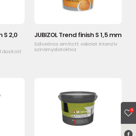
h S 2,0
JUBIZOL Trend finish S 1,5 mm
Sziloxános simított vakolat intenzív
színárnyalatokhoz
 dúsított
0