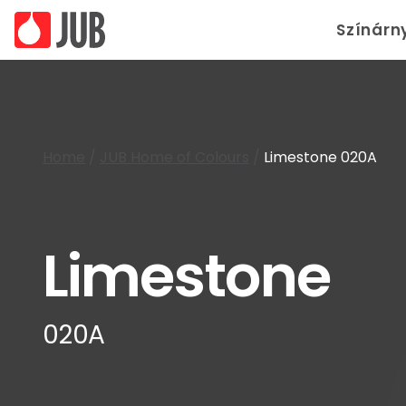
Színárn
Home
/
JUB Home of Colours
/
Limestone 020A
Limestone
020A