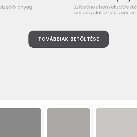
 vízzáró anyag
Sziloxános homlokzatfesté
színárnyalatokhoz gépi fe
TOVÁBBIAK BETÖLTÉSE