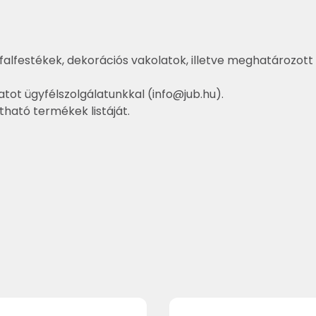
falfestékek, dekorációs vakolatok, illetve meghatározott 
atot ügyfélszolgálatunkkal (
info@jub.hu
).
ztható termékek listáját.