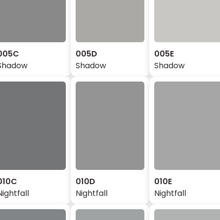
005C
005D
005E
Shadow
Shadow
Shadow
010C
010D
010E
Nightfall
Nightfall
Nightfall