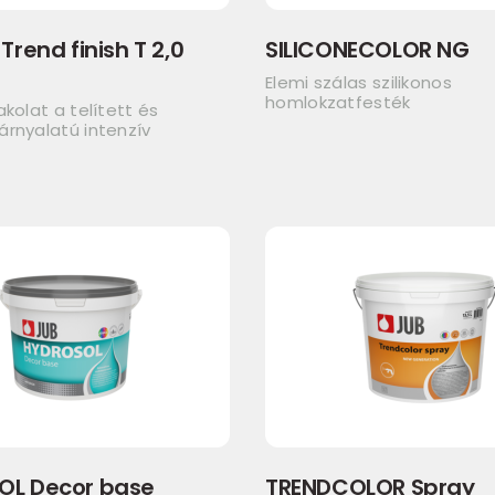
Trend finish T 2,0
SILICONECOLOR NG
Elemi szálas szilikonos
homlokzatfesték
akolat a telített és
rnyalatú intenzív
OL Decor base
TRENDCOLOR Spray