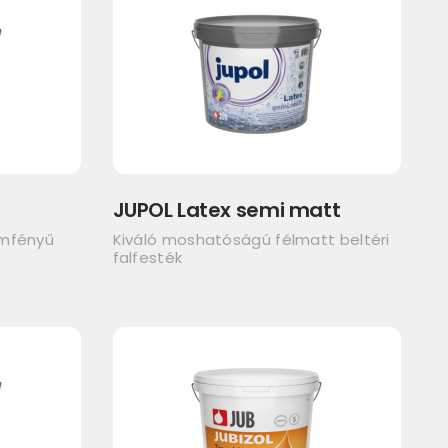
JUPOL Latex semi matt
emfényű
Kiváló moshatóságú félmatt beltéri
falfesték