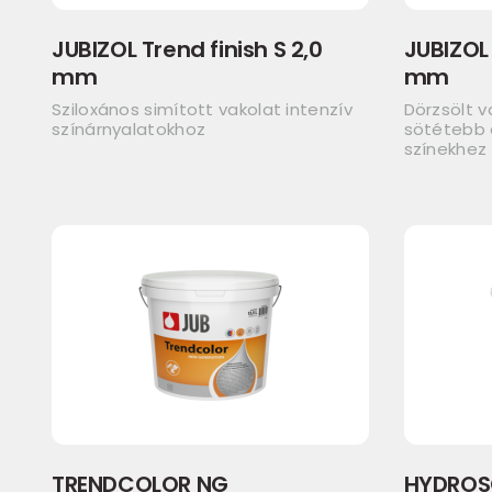
JUBIZOL Trend finish S 2,0
JUBIZOL 
mm
mm
Sziloxános simított vakolat intenzív
Dörzsölt v
színárnyalatokhoz
sötétebb á
színekhez
TRENDCOLOR NG
HYDROS