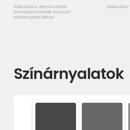
Sziloxános, elemi szálas
Dekoratív
homlokzatfesték intenzív
színárnyalatokhoz
Színárnyalatok