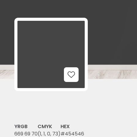
Add to Wishlist
Y
RGB
CMYK
HEX
6
69 69 70
(1, 1, 0, 73)
#454546