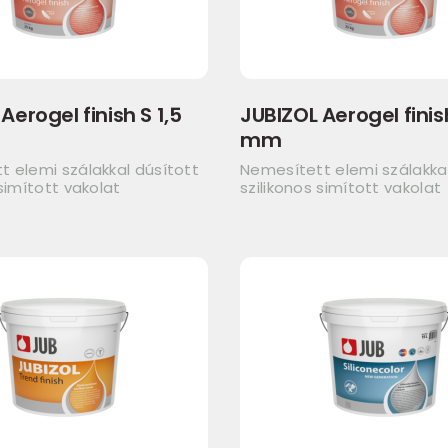
Aerogel finish S 1,5
JUBIZOL Aerogel finis
mm
 elemi szálakkal dúsított
Nemesített elemi szálakkal
 simított vakolat
szilikonos simított vakolat