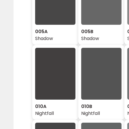
005A
005B
Shadow
Shadow
010A
010B
Nightfall
Nightfall