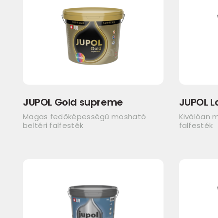
JUPOL Gold supreme
JUPOL L
Magas fedőképességű mosható
Kiválóan m
beltéri falfesték
falfesték