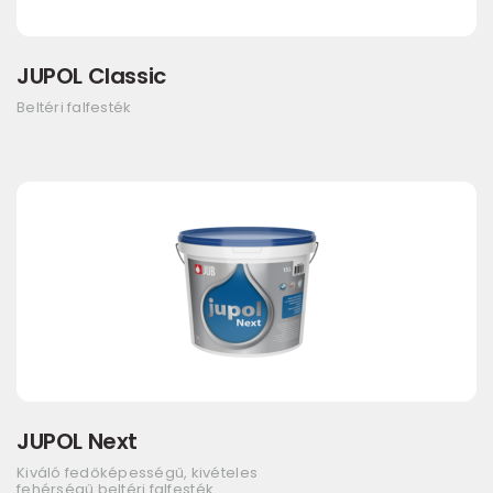
JUPOL Classic
Beltéri falfesték
JUPOL Next
Kiváló fedőképességű, kivételes
fehérségű beltéri falfesték