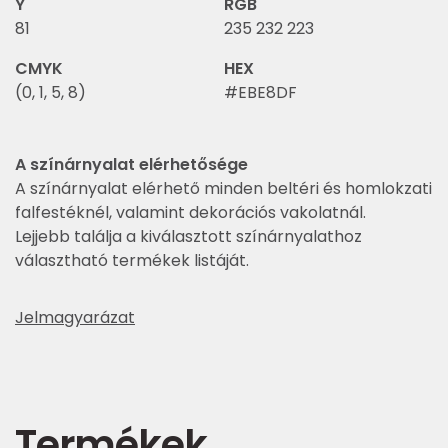
Y
RGB
81
235 232 223
CMYK
HEX
(0, 1, 5, 8)
#EBE8DF
A színárnyalat elérhetősége
A színárnyalat elérhető minden beltéri és homlokzati
falfestéknél, valamint dekorációs vakolatnál.
Lejjebb találja a kiválasztott színárnyalathoz
választható termékek listáját.
Jelmagyarázat
Termékek