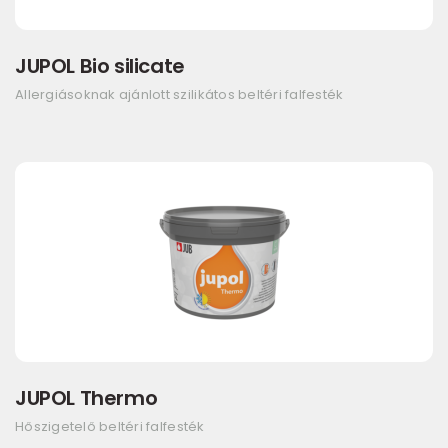
JUPOL Bio silicate
Allergiásoknak ajánlott szilikátos beltéri falfesték
JUPOL Thermo
Hőszigetelő beltéri falfesték