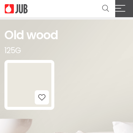
Old wood
125G
Add to Wishlist