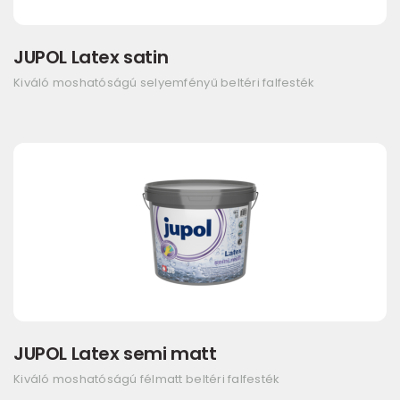
JUPOL Latex satin
Kiváló moshatóságú selyemfényű beltéri falfesték
JUPOL Latex semi matt
Kiváló moshatóságú félmatt beltéri falfesték