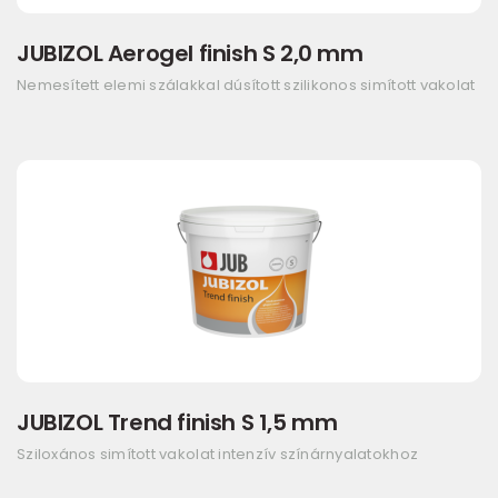
JUBIZOL Aerogel finish S 2,0 mm
Nemesített elemi szálakkal dúsított szilikonos simított vakolat
JUBIZOL Trend finish S 1,5 mm
Sziloxános simított vakolat intenzív színárnyalatokhoz