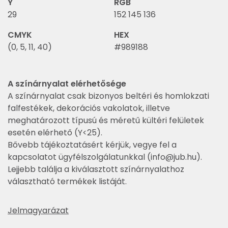
Y
RGB
29
152 145 136
CMYK
HEX
(0, 5, 11, 40)
#989188
A színárnyalat elérhetősége
A színárnyalat csak bizonyos beltéri és homlokzati
falfestékek, dekorációs vakolatok, illetve
meghatározott típusú és méretű kültéri felületek
esetén elérhető (Y<25).
Bővebb tájékoztatásért kérjük, vegye fel a
kapcsolatot ügyfélszolgálatunkkal (
info@jub.hu
).
Lejjebb találja a kiválasztott színárnyalathoz
választható termékek listáját.
Jelmagyarázat