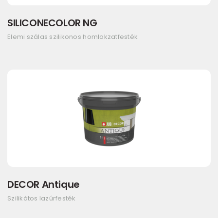
SILICONECOLOR NG
Elemi szálas szilikonos homlokzatfesték
DECOR Antique
Szilikátos lazúrfesték