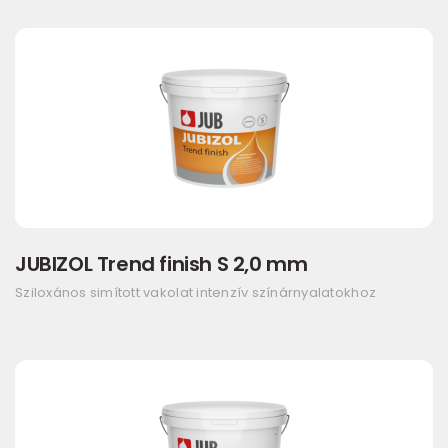
JUBIZOL Trend finish S 2,0 mm
Sziloxános simított vakolat intenzív színárnyalatokhoz