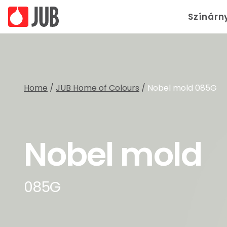
Színárn
Home
/
JUB Home of Colours
/
Nobel mold 085G
Nobel mold
085G