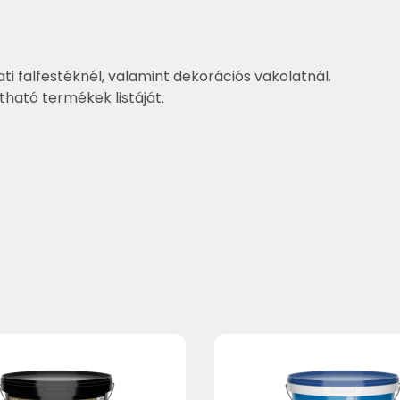
ti falfestéknél, valamint dekorációs vakolatnál.
ztható termékek listáját.