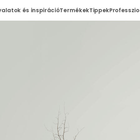
yalatok és inspiráció
Termékek
Tippek
Professzi