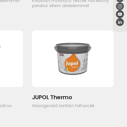
édelemmel
Kiválóan mosható festék hatékony
penész elleni védelemmel
JUPOL Thermo
ikátos
Hőszigetelő beltéri falfesték