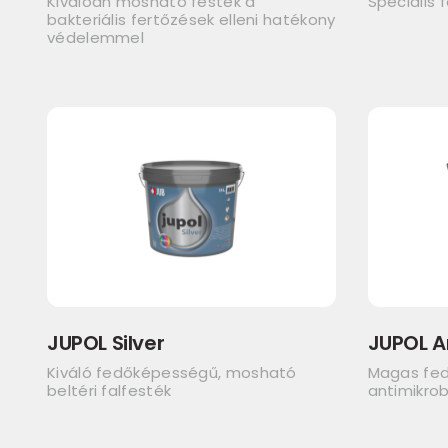
Kiválóan mosható festék a
Speciális 
bakteriális fertőzések elleni hatékony
védelemmel
JUPOL Silver
JUPOL A
Kiváló fedőképességű, mosható
Magas fe
beltéri falfesték
antimikrob