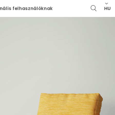
HU
onális felhasználóknak