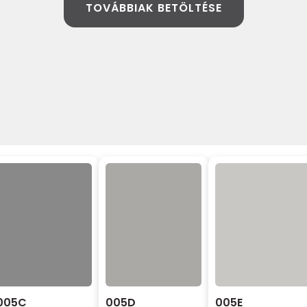
TOVÁBBIAK BETÖLTÉSE
005C
005D
005E