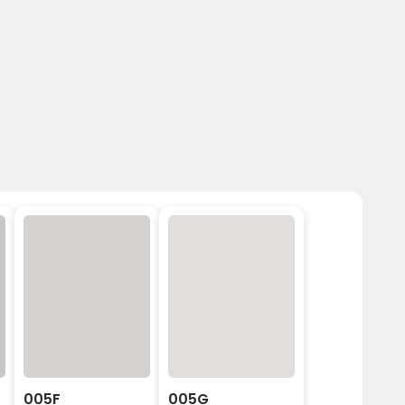
005F
005G