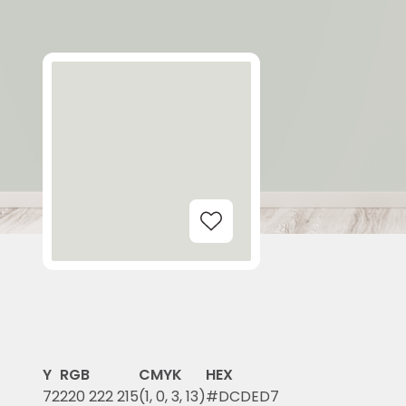
Add to Wishlist
Y
RGB
CMYK
HEX
72
220 222 215
(1, 0, 3, 13)
#DCDED7