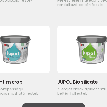
foltblokkoló festék
Penész elleni hatékony v
rendelkező beltéri festék
ntimicrob
JUPOL Bio silicate
dőképességű
Allergiásoknak ajánlott szil
iális mosható festék
beltéri falfesték