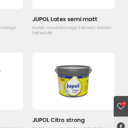
JUPOL Latex semi matt
emfényű
Kiváló moshatóságú félmatt beltéri
falfesték
0
JUPOL Citro strong