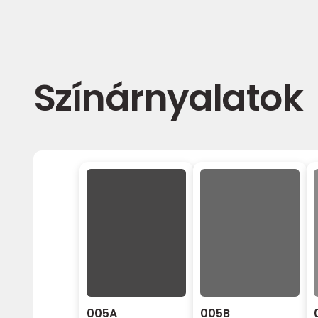
Színárnyalatok
005A
005B