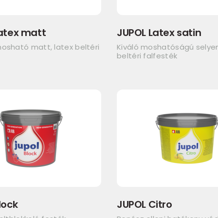
atex matt
JUPOL Latex satin
osható matt, latex beltéri
Kiváló moshatóságú sely
beltéri falfesték
lock
JUPOL Citro