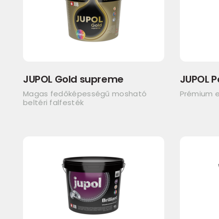
JUPOL Gold supreme
JUPOL P
Magas fedőképességű mosható
Prémium e
beltéri falfesték