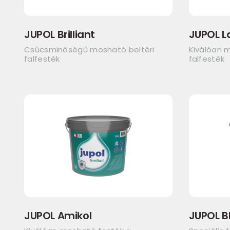
JUPOL Brilliant
JUPOL L
Csúcsminőségű mosható beltéri
Kiválóan m
falfesték
falfesték
JUPOL Amikol
JUPOL B