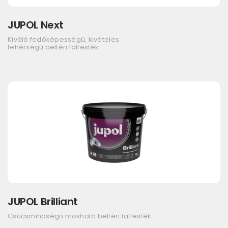
JUPOL Next
Kiváló fedőképességű, kivételes
fehérségű beltéri falfesték
JUPOL Brilliant
Csúcsminőségű mosható beltéri falfesték