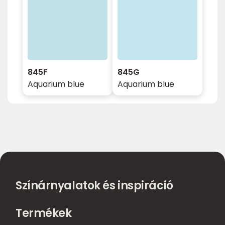
845F
845G
Aquarium blue
Aquarium blue
Színárnyalatok és inspiráció
Termékek