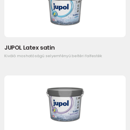
JUPOL Latex satin
Kiváló moshatóságú selyemfényű beltéri falfesték