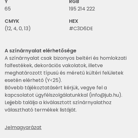
Y
RGB
65
195 214 222
CMYK
HEX
(12, 4, 0, 13)
#C3D6DE
A színárnyalat elérhetősége
A színárnyalat csak bizonyos beltéri és homlokzati
falfestékek, dekorációs vakolatok, illetve
meghatározott típusú és méretű kültéri felületek
esetén elérhető (Y<25).
Bővebb tájékoztatásért kérjük, vegye fel a
kapcsolatot ügyfélszolgálatunkkal (
info@jub.hu
).
Lejjebb találja a kiválasztott színárnyalathoz
választható termékek listáját.
Jelmagyarázat