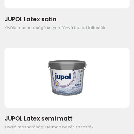
JUPOL Latex satin
Kiváló moshatóságú selyemfényű beltéri falfesték
JUPOL Latex semi matt
Kiváló moshatóságú félmatt beltéri falfesték