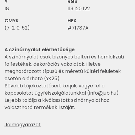
Y
RGB
18
113 120 122
CMYK
HEX
(7, 2, 0, 52)
#71787A
A színárnyalat elérhetősége
A színárnyalat csak bizonyos beltéri és homlokzati
falfestékek, dekorációs vakolatok, illetve
meghatározott típusú és méretű kültéri felületek
esetén elérhető (Y<25).
Bővebb tájékoztatásért kérjük, vegye fel a
kapcsolatot ügyfélszolgálatunkkal (
info@jub.hu
).
Lejjebb találja a kiválasztott színárnyalathoz
választható termékek listáját.
Jelmagyarázat