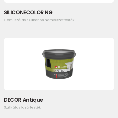
SILICONECOLOR NG
Elemi szálas szilikonos homlokzatfesték
DECOR Antique
Szilikátos lazúrfesték