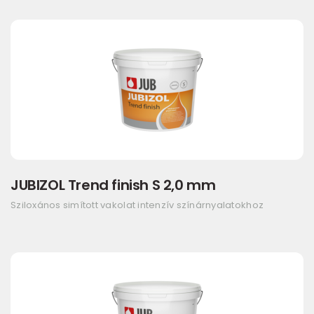
JUBIZOL Trend finish S 2,0 mm
Sziloxános simított vakolat intenzív színárnyalatokhoz