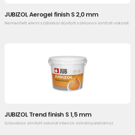
JUBIZOL Aerogel finish S 2,0 mm
Nemesített elemi szálakkal dúsított szilikonos simított vakolat
JUBIZOL Trend finish S 1,5 mm
Sziloxános simított vakolat intenzív színárnyalatokhoz