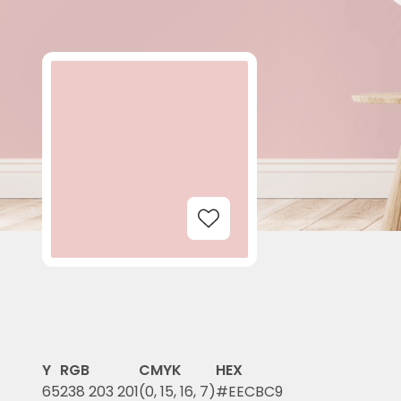
Add to Wishlist
Y
RGB
CMYK
HEX
65
238 203 201
(0, 15, 16, 7)
#EECBC9