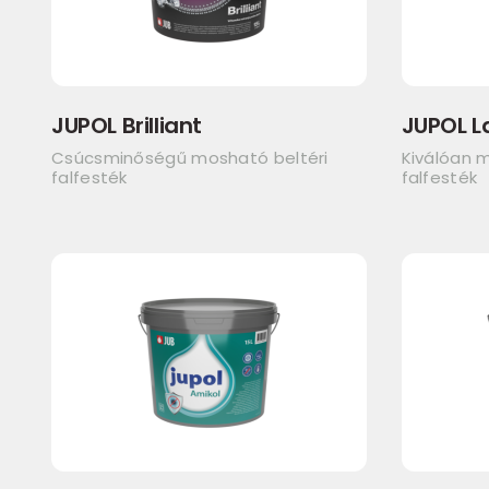
JUPOL Brilliant
JUPOL L
Csúcsminőségű mosható beltéri
Kiválóan m
falfesték
falfesték