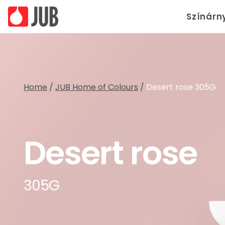
Színárn
Home
/
JUB Home of Colours
/
Desert rose 305G
Desert rose
305G