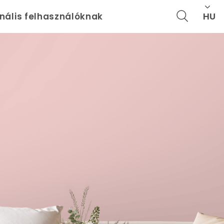
HU
onális felhasználóknak