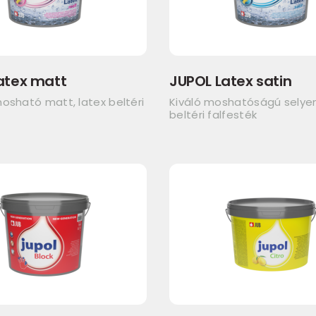
atex matt
JUPOL Latex satin
osható matt, latex beltéri
Kiváló moshatóságú sely
beltéri falfesték