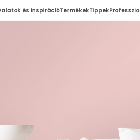
yalatok és inspiráció
Termékek
Tippek
Professzi