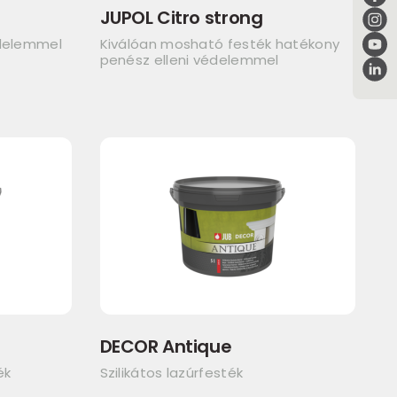
JUPOL Citro strong
édelemmel
Kiválóan mosható festék hatékony
penész elleni védelemmel
DECOR Antique
ék
Szilikátos lazúrfesték