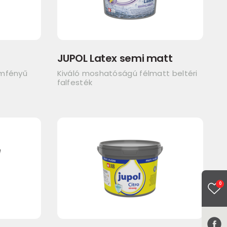
JUPOL Latex semi matt
emfényű
Kiváló moshatóságú félmatt beltéri
falfesték
0