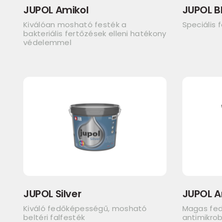
JUPOL Amikol
JUPOL B
Kiválóan mosható festék a
Speciális 
bakteriális fertőzések elleni hatékony
védelemmel
JUPOL Silver
JUPOL A
Kiváló fedőképességű, mosható
Magas fe
beltéri falfesték
antimikrob