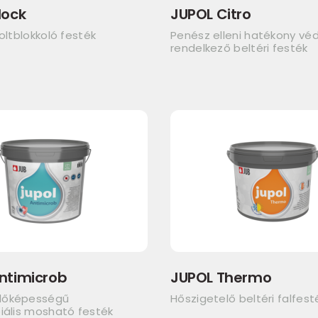
lock
JUPOL Citro
foltblokkoló festék
Penész elleni hatékony v
rendelkező beltéri festék
ntimicrob
JUPOL Thermo
dőképességű
Hőszigetelő beltéri falfest
iális mosható festék