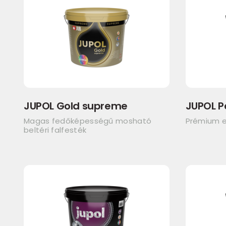
JUPOL Gold supreme
JUPOL P
Magas fedőképességű mosható
Prémium e
beltéri falfesték