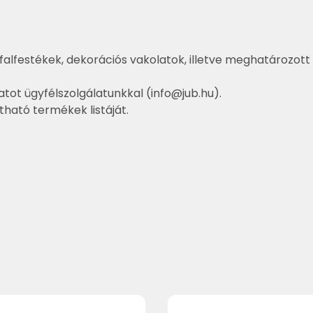
falfestékek, dekorációs vakolatok, illetve meghatározott 
atot ügyfélszolgálatunkkal (
info@jub.hu
).
ztható termékek listáját.