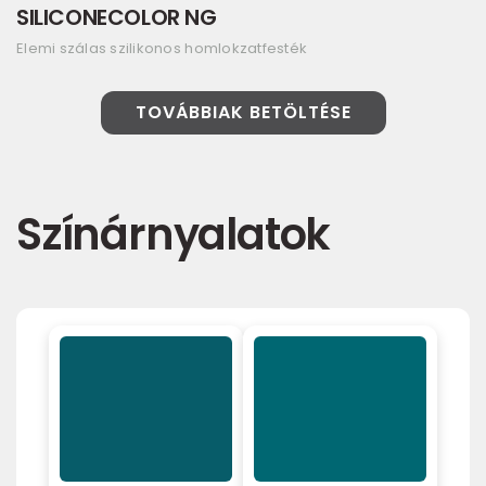
SILICONECOLOR NG
Elemi szálas szilikonos homlokzatfesték
TOVÁBBIAK BETÖLTÉSE
Színárnyalatok