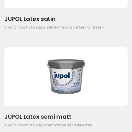
JUPOL Latex satin
Kiváló moshatóságú selyemfényű beltéri falfesték
JUPOL Latex semi matt
Kiváló moshatóságú félmatt beltéri falfesték