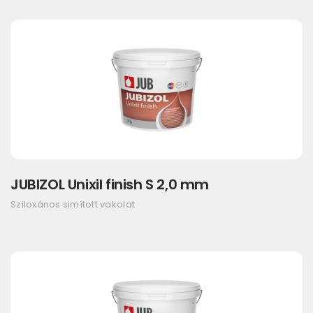
JUBIZOL Unixil finish S 2,0 mm
Sziloxános simított vakolat