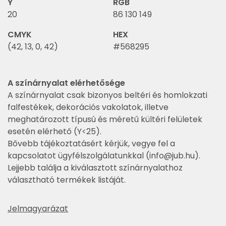
Y
RGB
20
86 130 149
CMYK
HEX
(42, 13, 0, 42)
#568295
A színárnyalat elérhetősége
A színárnyalat csak bizonyos beltéri és homlokzati
falfestékek, dekorációs vakolatok, illetve
meghatározott típusú és méretű kültéri felületek
esetén elérhető (Y<25).
Bővebb tájékoztatásért kérjük, vegye fel a
kapcsolatot ügyfélszolgálatunkkal (
info@jub.hu
).
Lejjebb találja a kiválasztott színárnyalathoz
választható termékek listáját.
Jelmagyarázat