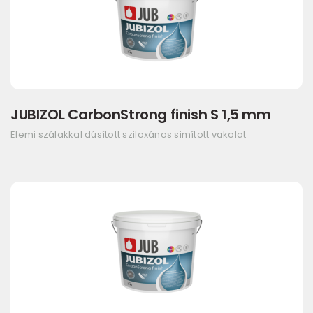
JUBIZOL CarbonStrong finish S 1,5 mm
Elemi szálakkal dúsított sziloxános simított vakolat