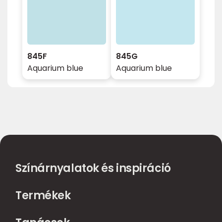
845F
845G
Aquarium blue
Aquarium blue
Színárnyalatok és inspiráció
Termékek